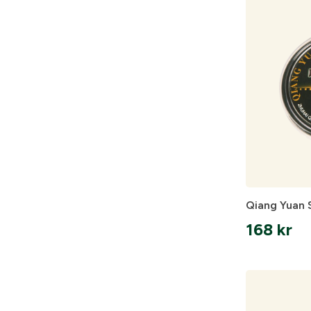
Information vid köp av vapen
Vapen
Qiang Yuan 
168
kr