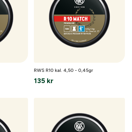
are
pa ett konto.
RWS R10 kal. 4,50 - 0,45gr
135
kr
Skapa konto
spolicy
.