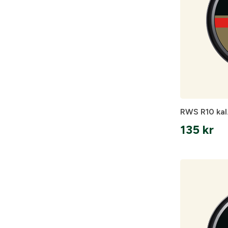
RWS R10 kal.
135
kr