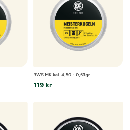
ll dig när kontot
nto.
gång till
RWS MK kal. 4,50 - 0,53gr
ar.
119
kr