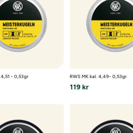
onto
tags- eller föreningsuppgifter i formuläret så återkommer vi ti
 FAQ hittar du svar på de vanligaste frågorna gällande Mitt ko
n
 handla med dina avtalspriser, smidig fakturabetalning och till
ler Föreningsnamn:
*
Org. nummer
4,51 - 0,53gr
RWS MK kal. 4,49- 0,53gr
ad hanteras beställningen automatiskt enligt dina inställning
 & fakturaadress
119
kr
:
*
ss:
*
Lösenord:
*
Glömt lösenord?