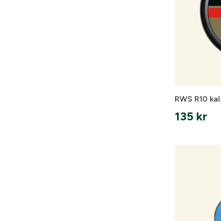
RWS R10 kal.
135
kr