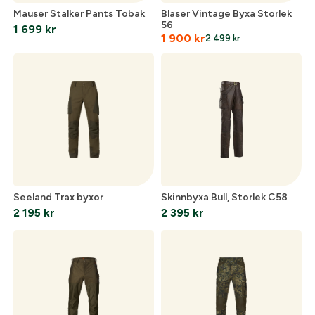
Mauser Stalker Pants Tobak
Blaser Vintage Byxa Storlek
56
1 699
kr
1 900
kr
2 499
kr
Optik
Mer
Mitt konto
Kontakta oss
Seeland Trax byxor
Skinnbyxa Bull, Storlek C58
2 195
kr
2 395
kr