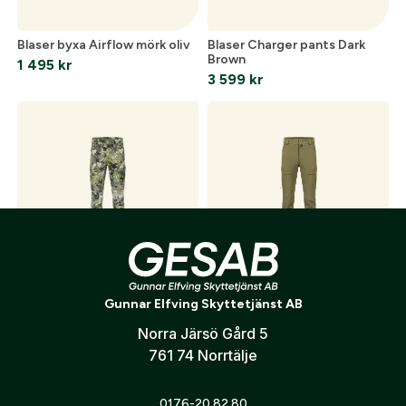
Blaser byxa Airflow mörk oliv
Blaser Charger pants Dark
Brown
1 495
kr
3 599
kr
Blaser Charger Pants Huntec
Blaser Charger Pants Mörk
Oliv
Gunnar Elfving Skyttetjänst AB
3 999
kr
3 599
kr
Norra Järsö Gård 5
761 74 Norrtälje
0176-20 82 80