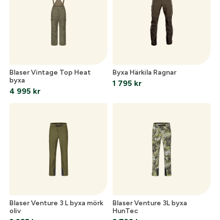
Skapa konto
Verifiera e-post:
*
Blaser Vintage Top Heat
Byxa Härkila Ragnar
Jag godkänner att mina personuppgifter behandlas enligt
byxa
1 795
kr
GESABs
personuppgiftspolicy
.
4 995
kr
Skicka
Blaser Venture 3 L byxa mörk
Blaser Venture 3L byxa
oliv
HunTec