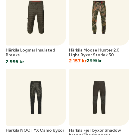
Härkila Logmar Insulated
Härkila Moose Hunter 2.0
Breeks
Light Byxor Storlek 50
2 157
kr
2 995
kr
2 995
kr
Härkila NOCTYX Camo byxor
Härkila Fjell byxor Shadow