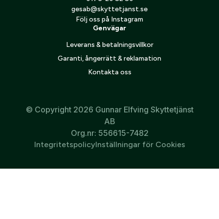
gesab@skyttetjanst.se
Följ oss på Instagram
Genvägar
Leverans & betalningsvillkor
Garanti, ångerrätt & reklamation
Blaser byxa Airflow Huntec
Kontakta oss
1 595
kr
© Copyright 2026 Gunnar Elfving Skyttetjänst
AB
Org.nr: 556615-7482
Integritetspolicy
Inställningar för Cookies