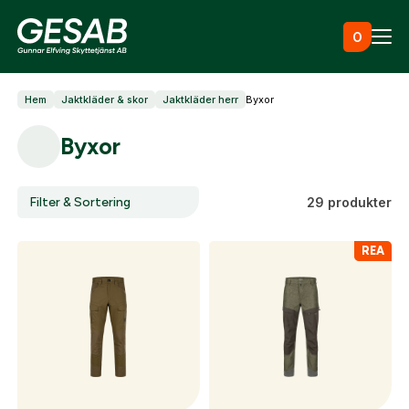
Hoppa till innehåll
0
Hem
Jaktkläder & skor
Jaktkläder herr
Byxor
Ammunition
Byxor
Utrustning
Filter & Sortering
29 produkter
REA
Jaktkläder & skor
Måltavlor
Vapen