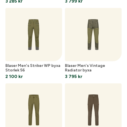
3 285
kr
3 799
kr
Blaser Men's Striker WP byxa
Blaser Men's Vintage
Storlek 56
Radiator byxa
2 100
kr
3 795
kr