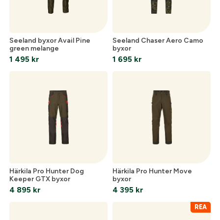
Seeland byxor Avail Pine
Seeland Chaser Aero Camo
green melange
byxor
1 495
kr
1 695
kr
Härkila Pro Hunter Dog
Härkila Pro Hunter Move
Keeper GTX byxor
byxor
4 895
kr
4 395
kr
REA