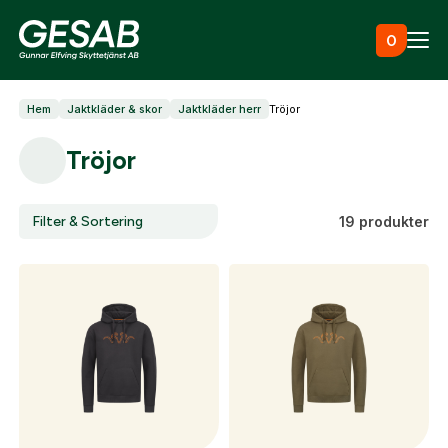
Hoppa till innehåll
0
Hem
Jaktkläder & skor
Jaktkläder herr
Tröjor
Ammunition
Tröjor
Utrustning
Filter & Sortering
19 produkter
Jaktkläder & skor
Måltavlor
Vapen