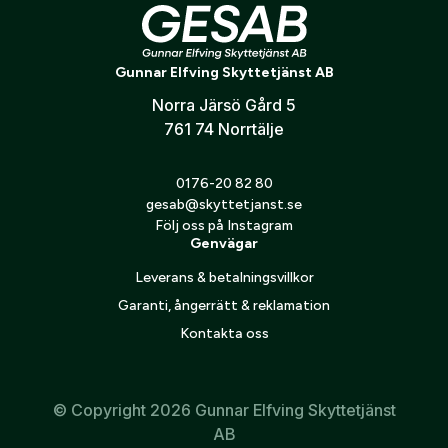
Gunnar Elfving Skyttetjänst AB
Norra Järsö Gård 5
761 74 Norrtälje
Blaser Drain FZ Hoody Dark
0176-20 82 80
Brown
gesab@skyttetjanst.se
2 399
kr
Följ oss på Instagram
Genvägar
Leverans & betalningsvillkor
Garanti, ångerrätt & reklamation
Kontakta oss
© Copyright 2026 Gunnar Elfving Skyttetjänst
AB