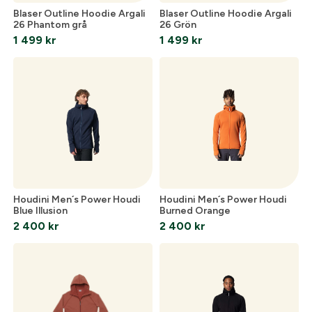
Blaser Outline Hoodie Argali
Blaser Outline Hoodie Argali
26 Phantom grå
26 Grön
1 499
kr
1 499
kr
Optik
Mer
Mitt konto
Kontakta oss
Houdini Men´s Power Houdi
Houdini Men´s Power Houdi
Blue Illusion
Burned Orange
2 400
kr
2 400
kr