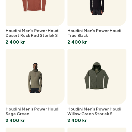
Houdini Men´s Power Houdi
Houdini Men´s Power Houdi
Desert Rock Red Storlek S
True Black
2 400
kr
2 400
kr
Skapa konto
Fyll i dina företags- eller föreningsuppgifter i
formuläret så återkommer vi till dig när kontot är
Houdini Men´s Power Houdi
Houdini Men´s Power Houdi
skapat. I vår FAQ hittar du svar på de vanligaste
Sage Green
Willow Green Storlek S
2 400
kr
2 400
kr
frågorna gällande Mitt konto.