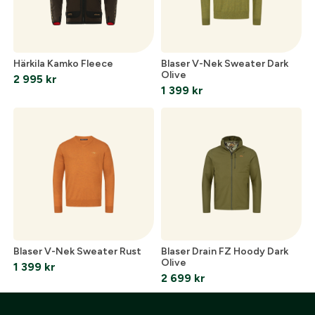
Skicka
Härkila Kamko Fleece
Blaser V-Nek Sweater Dark
Olive
2 995
kr
1 399
kr
Blaser V-Nek Sweater Rust
Blaser Drain FZ Hoody Dark
Olive
1 399
kr
2 699
kr