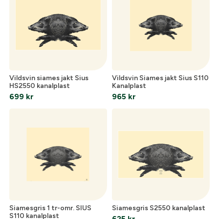
oss så hjälper vi dig att skapa ett konto.
E-post:
*
(kommer bli ditt användarnamn)
Skapa konto
Verifiera e-post:
*
Vildsvin siames jakt Sius
Vildsvin Siames jakt Sius S110
HS2550 kanalplast
Kanalplast
Jag godkänner att mina personuppgifter behandlas enligt
699
kr
965
kr
GESABs
personuppgiftspolicy
.
Skicka
Siamesgris 1 tr-omr. SIUS
Siamesgris S2550 kanalplast
S110 kanalplast
625
kr