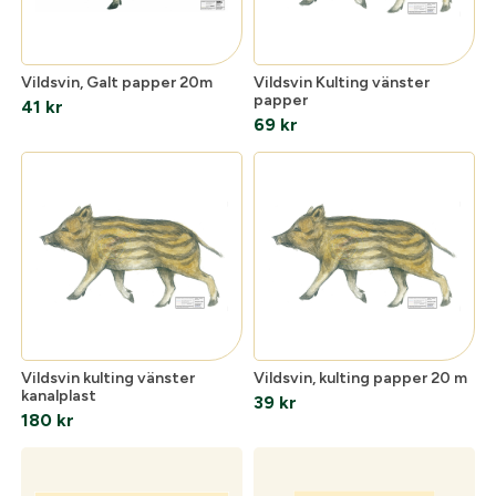
E-postadress:
*
Vildsvin, Galt papper 20m
Vildsvin Kulting vänster
Lösenord:
*
papper
41
kr
69
kr
Postnummer:
*
Glömt lösenord?
Ort:
*
Skapa konto och handla enklare
Telefon:
*
Är du företag eller förening?
Med ett eget
konto hos oss får du snabbare utcheckning,
Vildsvin kulting vänster
Vildsvin, kulting papper 20 m
kanalplast
översikt över dina beställningar och sparade
39
kr
Land:
*
180
kr
uppgifter.
Är du en förening eller ett företag? Kontakta