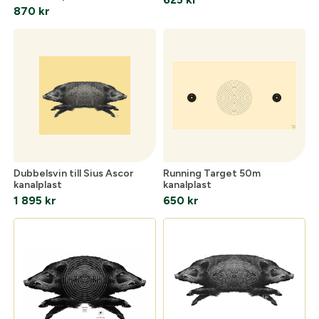
870
kr
Dubbelsvin till Sius Ascor
Running Target 50m
kanalplast
kanalplast
1 895
kr
650
kr