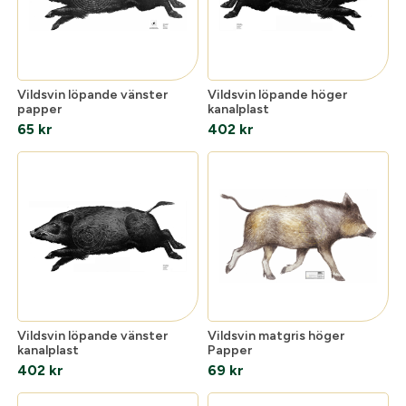
Vildsvin löpande vänster
Vildsvin löpande höger
papper
kanalplast
65
kr
402
kr
Vildsvin löpande vänster
Vildsvin matgris höger
kanalplast
Papper
402
kr
69
kr