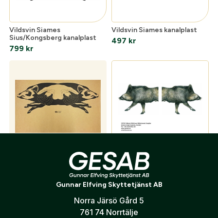
Vildsvin Siames
Vildsvin Siames kanalplast
Sius/Kongsberg kanalplast
497
kr
799
kr
Vildsvinsfigur till MR 2022,
Vildsvin till MOVING RANGE
Wellpapp
2000
61
kr
167
kr
Gunnar Elfving Skyttetjänst AB
Norra Järsö Gård 5
761 74 Norrtälje