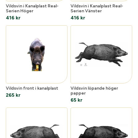
Vildsvin i Kanalplast Real-
Vildsvin i Kanalplast Real-
Serien Höger
Serien Vänster
416
kr
416
kr
Optik
Mer
Mitt konto
Kontakta oss
Vildsvin front i kanalplast
Vildsvin löpande höger
papper
265
kr
65
kr