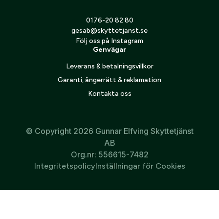
0176-20 82 80
gesab@skyttetjanst.se
Följ oss på Instagram
Genvägar
Leverans & betalningsvillkor
Vildsvin Direct Hit papper
Vildsvin Direct Hit kanalplast
Garanti, ångerrätt & reklamation
75
kr
945
kr
Kontakta oss
1
2
Nästa
© Copyright 2026 Gunnar Elfving Skyttetjänst
AB
Org.nr: 556615-7482
Integritetspolicy
Inställningar för Cookies