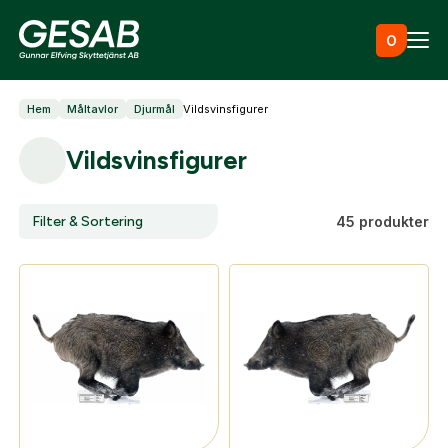
Hoppa till innehåll
0
Hem
Måltavlor
Djurmål
Vildsvinsfigurer
Ammunition
Vildsvinsfigurer
Utrustning
Filter & Sortering
45 produkter
Jaktkläder & skor
Måltavlor
Vapen