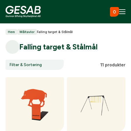
Hoppa till innehåll
0
Hem
Måltavlor
Falling target & Stålmål
Ammunition
Falling target & Stålmål
Utrustning
Filter & Sortering
11 produkter
Jaktkläder & skor
Måltavlor
Vapen