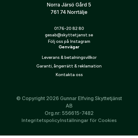
91
kr
–
113
kr
Norra Järsö Gård 5
Prisintervall:
761 74 Norrtälje
91 kr
till
0176-20 82 80
113 kr
gesab@skyttetjanst.se
Följ oss på Instagram
Genvägar
Leverans & betalningsvillkor
Garanti, ångerrätt & reklamation
Kontakta oss
© Copyright 2026 Gunnar Elfving Skyttetjänst
AB
Org.nr: 556615-7482
Integritetspolicy
Inställningar för Cookies