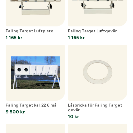
Org. nummer
När du är inloggad hanteras beställningen
automatiskt enligt dina inställningar.
Leverans & fakturaadress
Falling Target Luftpistol
Falling Target Luftgevär
Gatuadress:
*
1 165
kr
1 165
kr
E-postadress:
*
Lösenord:
*
Postnummer:
*
Glömt lösenord?
Ort:
*
Falling Target kal. 22 6 mål
Låsbricka för Falling Target
gevär
9 500
kr
10
kr
Skapa konto och handla enklare
Telefon:
*
Är du företag eller förening?
Med ett eget