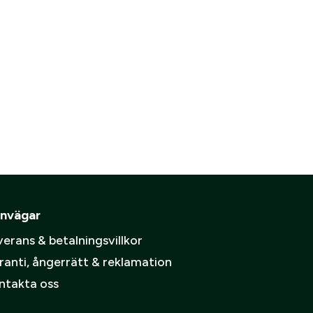
ämpare
are
pa ett konto.
Skapa konto
spolicy
.
nvägar
erans & betalningsvillkor
ranti, ångerrätt & reklamation
dukter
ntakta oss