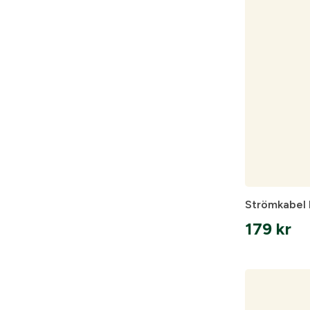
Hörselskydd
Information vid köp av vapen
Vapen
Säkerhetsproppar
Patronaskar
Väskor
Strömkabel 
179
kr