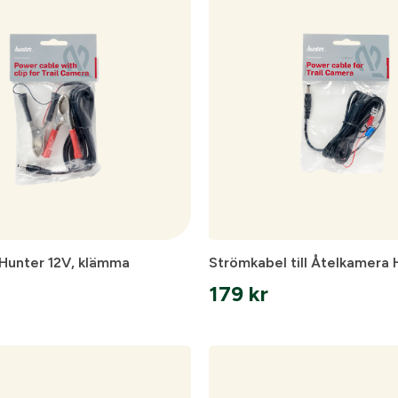
skåp
Ljudd
Hunter 12V, klämma
Strömkabel till Åtelkamera 
179
kr