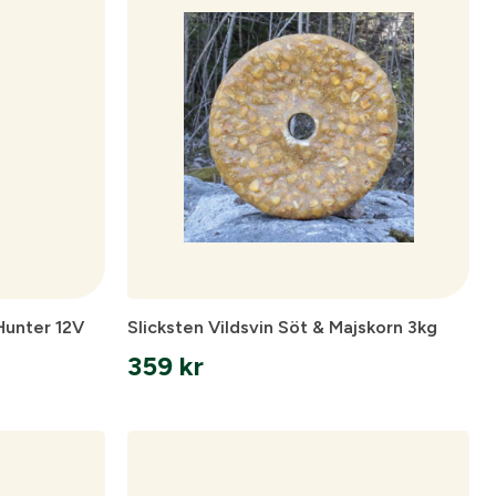
ämpare
Hunter 12V
Slicksten Vildsvin Söt & Majskorn 3kg
359
kr