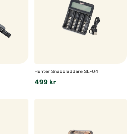
are
pa ett konto.
Hunter Snabbladdare SL-04
499
kr
Skapa konto
spolicy
.