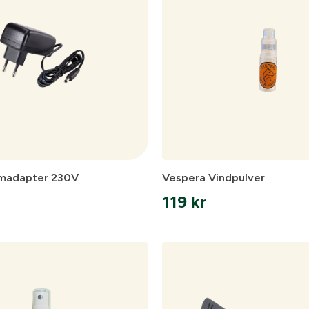
onto
tags- eller föreningsuppgifter i formuläret så återkommer vi ti
 FAQ hittar du svar på de vanligaste frågorna gällande Mitt ko
n
 handla med dina avtalspriser, smidig fakturabetalning och till
ler Föreningsnamn:
*
Org. nummer
ömadapter 230V
Vespera Vindpulver
ad hanteras beställningen automatiskt enligt dina inställning
 & fakturaadress
119
kr
:
*
ss:
*
Lösenord:
*
Glömt lösenord?