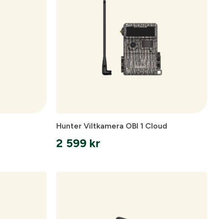
ll dig när kontot
nto.
gång till
Hunter Viltkamera OBI 1 Cloud
ar.
2 599
kr