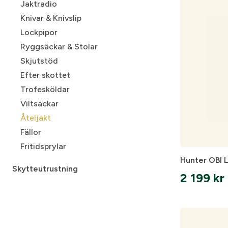
Jaktradio
Pipor
Swarovsk
Tvågrensmärken
Lerduv
Knivar & Knivslip
Vortex
Sportskyttemärken
Vapen
Råvaru
Lockpipor
Övriga m
Musketör & Årtalsstjärna
Vapent
Ryggsäckar & Stolar
Rika
Klickpatr
Skjutstöd
Magasin
Efter skottet
Vapenfod
Trofesköldar
Vapenre
Viltsäckar
Monterin
Åteljakt
Kolvar & 
Fällor
Bakkapp
Fritidsprylar
Kolvkam
Hunter OBI L
Skytteutrustning
Patronhål
2 199
kr
Sportskyttebälten
Trycken 
Hölster
Choker
Magasinsfickor
Tillbehör & Reservdelar