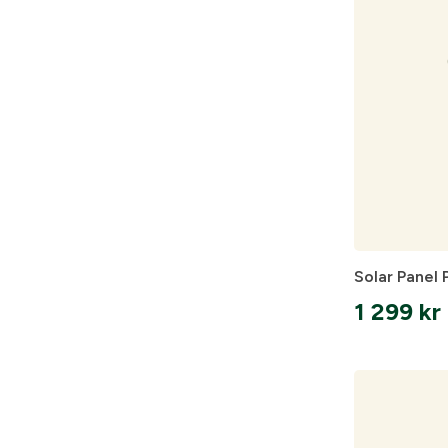
Solar Panel 
1 299
kr