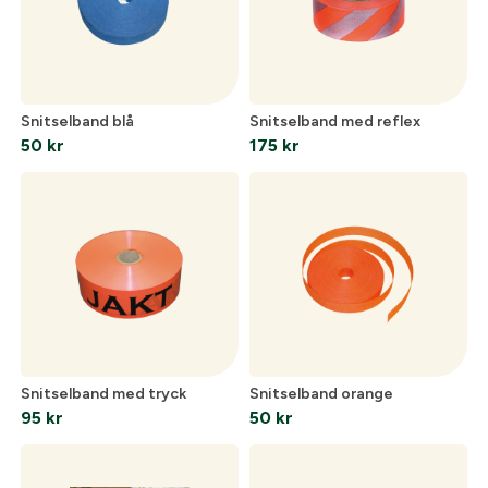
Verifiera e-post:
*
Snitselband blå
Snitselband med reflex
Jag godkänner att mina personuppgifter behandlas enligt
50
kr
175
kr
GESABs
personuppgiftspolicy
.
Skicka
Snitselband med tryck
Snitselband orange
95
kr
50
kr