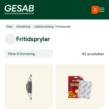
Hoppa till innehåll
0
Hem
Utrustning
Jaktutrustning
Fritidsprylar
Ammunition
Fritidsprylar
Utrustning
Filter & Sortering
42 produkter
Jaktkläder & skor
Måltavlor
Vapen