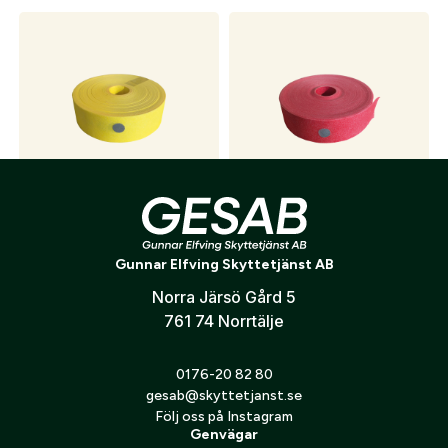
Reflexsnitselband Gul
Reflexsnitselband Röd
175
kr
175
kr
Gunnar Elfving Skyttetjänst AB
Norra Järsö Gård 5
761 74 Norrtälje
0176-20 82 80
gesab@skyttetjanst.se
Följ oss på Instagram
Genvägar