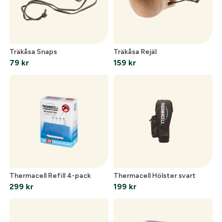
Träkåsa Snaps
Träkåsa Rejäl
79
kr
159
kr
Thermacell Refill 4-pack
Thermacell Hölster svart
299
kr
199
kr