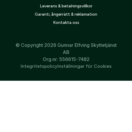
Ölglas med djurmotiv
Paracord Olive
Leverans & betalningsvillkor
459
kr
99
kr
Garanti, ångerrätt & reklamation
Kontakta oss
1
2
Nästa
© Copyright 2026 Gunnar Elfving Skyttetjänst
AB
Org.nr: 556615-7482
Integritetspolicy
Inställningar för Cookies