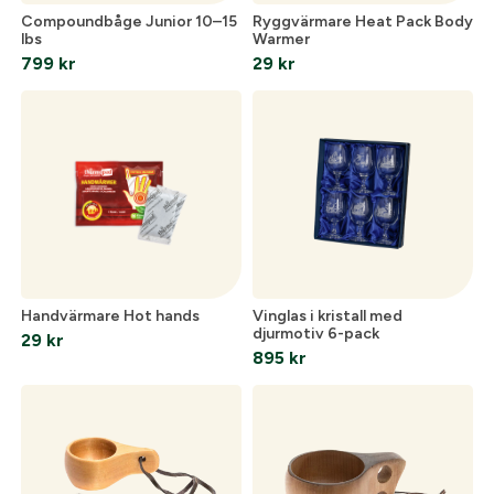
Compoundbåge Junior 10–15
Ryggvärmare Heat Pack Body
lbs
Warmer
799
kr
29
kr
Optik
Mer
Mitt konto
Kontakta oss
Handvärmare Hot hands
Vinglas i kristall med
djurmotiv 6-pack
29
kr
895
kr