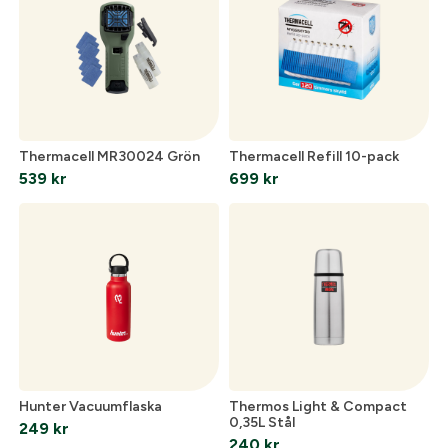
Thermacell MR30024 Grön
Thermacell Refill 10-pack
539
kr
699
kr
Hunter Vacuumflaska
Thermos Light & Compact
0,35L Stål
249
kr
240
kr