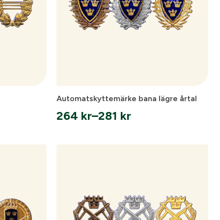
Automatskyttemärke bana lägre årtal
264
kr
–
281
kr
Prisintervall:
264 kr
till
281 kr