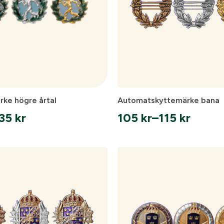
ke högre årtal
Automatskyttemärke bana
135
kr
105
kr
–
115
kr
vall:
Prisintervall:
105 kr
till
115 kr