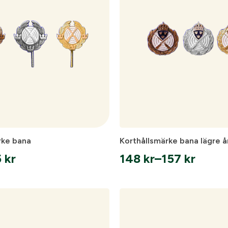
86 kr
rke bana
Korthållsmärke bana lägre å
5
kr
148
kr
–
157
kr
vall:
Prisintervall:
148 kr
till
157 kr