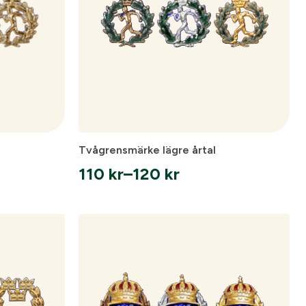
Tvågrensmärke lägre årtal
110
kr
–
120
kr
Prisintervall:
110 kr
till
120 kr