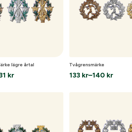
rke lägre årtal
Tvågrensmärke
31
kr
133
kr
–
140
kr
vall:
Prisintervall:
133 kr
till
140 kr