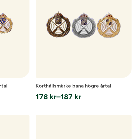
78 kr
rtal
Korthållsmärke bana högre årtal
178
kr
–
187
kr
Prisintervall:
178 kr
till
187 kr