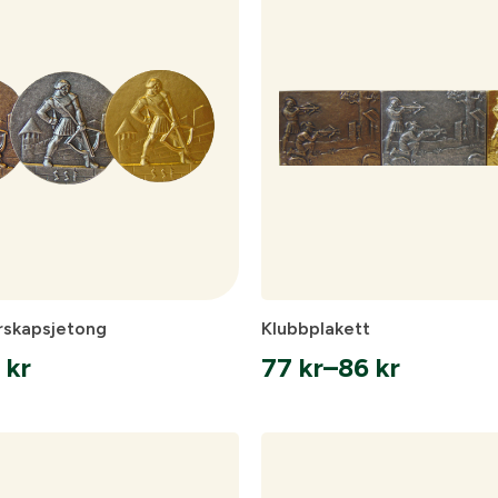
136 kr
skåp
Ljudd
rskapsjetong
Klubbplakett
8
kr
77
kr
–
86
kr
vall:
Prisintervall:
77 kr
till