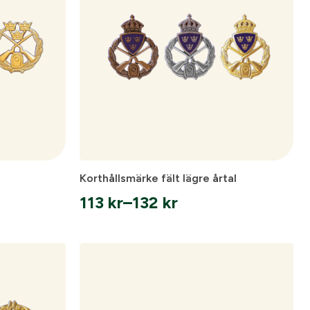
ll dig när kontot
nto.
gång till
Korthållsmärke fält lägre årtal
ar.
113
kr
–
132
kr
Prisintervall:
113 kr
till
132 kr