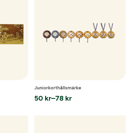
148 kr
ämpare
Juniorkorthållsmärke
50
kr
–
78
kr
Prisintervall:
50 kr
till