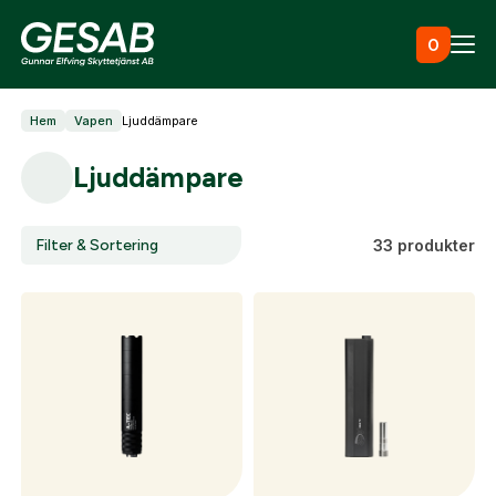
Hoppa till innehåll
0
Hem
Vapen
Ljuddämpare
Ammunition
Ljuddämpare
Utrustning
Filter & Sortering
33 produkter
Jaktkläder & skor
Måltavlor
Vapen