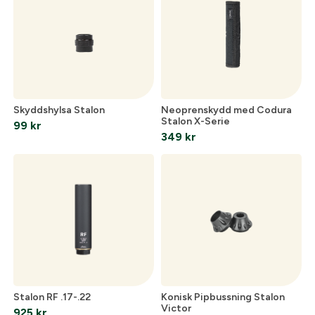
Skyddshylsa Stalon
Neoprenskydd med Codura
Stalon X-Serie
99
kr
349
kr
Stalon RF .17-.22
Konisk Pipbussning Stalon
Victor
925
kr