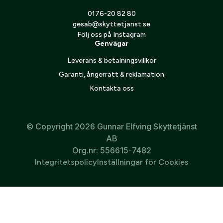
0176-20 82 80
gesab@skyttetjanst.se
Följ oss på Instagram
Genvägar
Blaser ljuddämparskydd big
Ballistol ljuddämparrengöring
Leverans & betalningsvillkor
cover
500 ml
Garanti, ångerrätt & reklamation
399
kr
259
kr
Kontakta oss
1
2
Nästa
© Copyright 2026 Gunnar Elfving Skyttetjänst
AB
Org.nr: 556615-7482
Integritetspolicy
Inställningar för Cookies