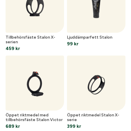
E-post:
*
(kommer bli ditt användarnamn)
Skapa konto
Verifiera e-post:
*
Tillbehörsfäste Stalon X-
Ljuddämparfett Stalon
serien
99
kr
459
kr
Jag godkänner att mina personuppgifter behandlas enligt
GESABs
personuppgiftspolicy
.
Skicka
Öppet riktmedel med
Öppet riktmedel Stalon X-
tillbehörsfäste Stalon Victor
serie
689
kr
399
kr