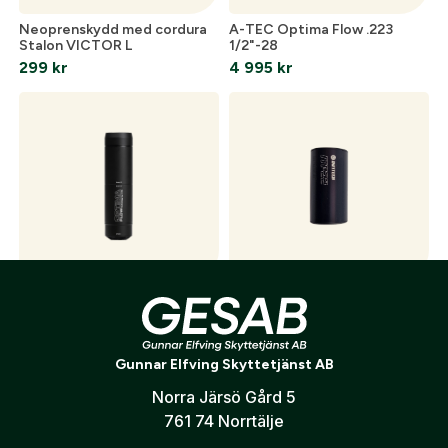
Neoprenskydd med cordura
A-TEC Optima Flow .223
Stalon VICTOR L
1/2"-28
299
kr
4 995
kr
A-TEC Optima Flow .30 5/8-
Infitech ljuddämpare .22LR
24
"Tippmann"
4 995
kr
1 695
kr
Gunnar Elfving Skyttetjänst AB
Norra Järsö Gård 5
761 74 Norrtälje