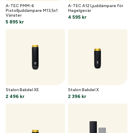
A-TEC PMM-6
A-TEC A12 Ljuddämpare för
Pistolljuddämpare M13,5x1
Hagelgevär
Vänster
4 595
kr
Optik
5 895
kr
Mer
Mitt konto
Kontakta oss
Stalon Bakdel XE
Stalon Bakdel X
2 496
kr
2 396
kr