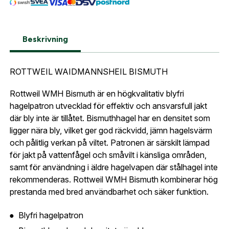
skicka in en kopia på din legitimation samt
så fort den här produkten är tillbaka i vårt
vapenlicens till oss på
. När
gesab@skyttetjanst.se
sortiment.
Lösenord:
*
uppgifterna har verifierats kan vi behandla och
Rottweil Bismuth .12/70 32g US3
skicka din order.
Beskrivning
Postnummer:
*
E-post adress
Observera att fraktkostnad tillkommer vid leverans
ROTTWEIL WAIDMANNSHEIL BISMUTH
av ammunition. Fraktkostnaden räknas ut i kassan.
Glömt lösenord?
Ort:
*
Rottweil WMH Bismuth är en högkvalitativ blyfri
Jag godkänner att mina uppgifter sparas enligt
hagelpatron utvecklad för effektiv och ansvarsfull jakt
.
integritetspolicyn
där bly inte är tillåtet. Bismuthhagel har en densitet som
Skapa konto och handla enklare
ligger nära bly, vilket ger god räckvidd, jämn hagelsvärm
Telefon:
*
Är du företag eller förening?
Med ett eget
Bevaka
och pålitlig verkan på viltet. Patronen är särskilt lämpad
konto hos oss får du snabbare utcheckning,
för jakt på vattenfågel och småvilt i känsliga områden,
översikt över dina beställningar och sparade
samt för användning i äldre hagelvapen där stålhagel inte
Land:
*
uppgifter.
rekommenderas. Rottweil WMH Bismuth kombinerar hög
prestanda med bred användbarhet och säker funktion.
Är du en förening eller ett företag? Kontakta
oss så hjälper vi dig att skapa ett konto.
Blyfri hagelpatron
E-post:
*
(kommer bli ditt användarnamn)