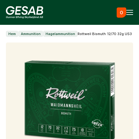
Hoppa till innehåll
0
Hem
Ammunition
Hagelammunition
Rottweil Bismuth .12/70 32g US3
Ammunition
Utrustning
Jaktkläder & skor
Måltavlor
Vapen