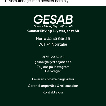
Bismuthhagel med densitet nära bly
Skapa konto
Jämn och effektiv hagelsvärm
Verifiera e-post:
*
God räckvidd och träffverkan
Skonsam mot pipor, även i äldre hagelvapen
Pålitlig och konsekvent prestanda
Gunnar Elfving Skyttetjänst AB
Jag godkänner att mina personuppgifter behandlas enligt
10st /ask
Norra Järsö Gård 5
GESABs
personuppgiftspolicy
.
761 74 Norrtälje
Skicka
0176-20 82 80
gesab@skyttetjanst.se
Följ oss på Instagram
Genvägar
Leverans & betalningsvillkor
Garanti, ångerrätt & reklamation
Kontakta oss