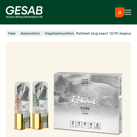
Hoppa till innehåll
0
Hem
Ammunition
Hagelammunition
Rottweil slug exact .12/70 magnum
Ammunition
Utrustning
Jaktkläder & skor
Skapa konto
Fyll i dina företags- eller föreningsuppgifter i
formuläret så återkommer vi till dig när kontot är
Måltavlor
skapat. I vår FAQ hittar du svar på de vanligaste
frågorna gällande Mitt konto.
Vapen