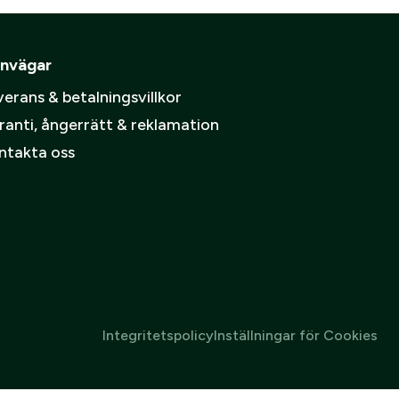
pa ett konto.
ämpare
nvägar
Skapa konto
erans & betalningsvillkor
spolicy
.
ranti, ångerrätt & reklamation
ntakta oss
Integritetspolicy
Inställningar för Cookies