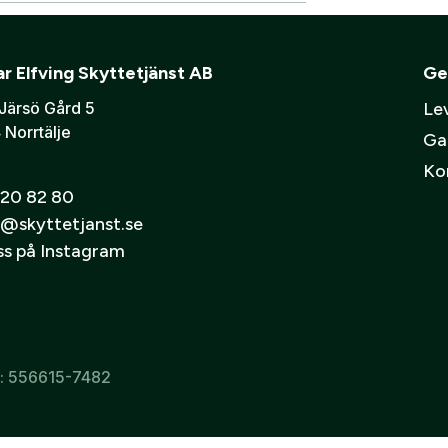
Verifiera e-post:
*
mmer bli ditt användarnamn)
ning eller ett företag? Kontakta oss så hjälper vi dig att ska
skåp
Ljudd
r Elfving Skyttetjänst AB
Ge
Järsö Gård 5
Lev
er att mina personuppgifter behandlas enligt GESABs
personuppgift
 Norrtälje
Ga
Ko
20 82 80
@skyttetjanst.se
oss på Instagram
r: 556615-7482