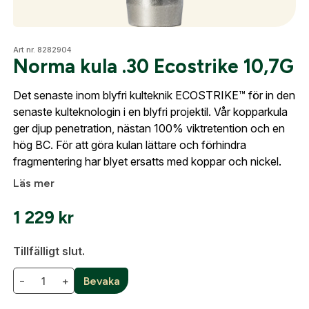
skapat. I vår FAQ hittar du svar på de vanligaste
frågorna gällande Mitt konto.
Optik
Art nr. 8282904
Norma kula .30 Ecostrike 10,7G
Företag- eller Föreningsnamn:
*
Logga in
Det senaste inom blyfri kulteknik ECOSTRIKE™ för in den
Mer
Logga in för att handla med dina avtalspriser, smidig
senaste kulteknologin i en blyfri projektil. Vår kopparkula
fakturabetalning och tillgång till orderhistorik.
Org. nummer
ger djup penetration, nästan 100% viktretention och en
hög BC. För att göra kulan lättare och förhindra
När du är inloggad hanteras beställningen
fragmentering har blyet ersatts med koppar och nickel.
Mitt konto
automatiskt enligt dina inställningar.
Läs mer
Leverans & fakturaadress
Kontakta oss
Gatuadress:
*
E-postadress:
*
1 229
kr
Fyll i din e-post adress nedan så kontaktar vi dig
så fort den här produkten är tillbaka i vårt
Tillfälligt slut.
sortiment.
Lösenord:
*
−
+
Bevaka
Norma kula .30 Ecostrike 10,7G
Postnummer:
*