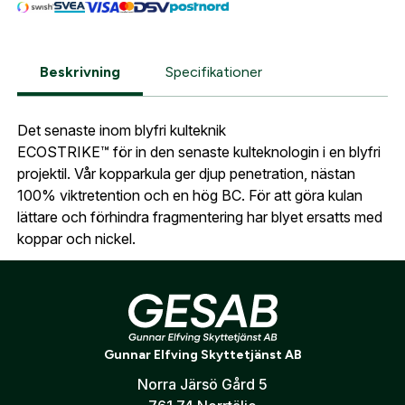
E-post adress
Glömt lösenord?
Ort:
*
Beskrivning
Specifikationer
Jag godkänner att mina uppgifter sparas enligt
.
integritetspolicyn
Skapa konto och handla enklare
Det senaste inom blyfri kulteknik
Telefon:
*
ECOSTRIKE™ för in den senaste kulteknologin i en blyfri
Är du företag eller förening?
Med ett eget
Bevaka
projektil. Vår kopparkula ger djup penetration, nästan
konto hos oss får du snabbare utcheckning,
100% viktretention och en hög BC. För att göra kulan
översikt över dina beställningar och sparade
Land:
*
lättare och förhindra fragmentering har blyet ersatts med
uppgifter.
koppar och nickel.
Är du en förening eller ett företag? Kontakta
ECOSTRIKE™ är det blyfria valet för jakt på medelstor
oss så hjälper vi dig att skapa ett konto.
E-post:
*
(kommer bli ditt användarnamn)
och stor vilt tack vare sin utmärkta förmåga att
expandera vid både låga och höga hastigheter.
Skapa konto
Gunnar Elfving Skyttetjänst AB
Verifiera e-post:
*
Norra Järsö Gård 5