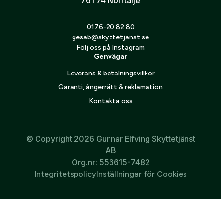
761 74 Norrtälje
Jag godkänner att mina personuppgifter behandlas enligt
0176-20 82 80
GESABs
personuppgiftspolicy
.
gesab@skyttetjanst.se
Följ oss på Instagram
Skicka
Genvägar
Leverans & betalningsvillkor
Garanti, ångerrätt & reklamation
Kontakta oss
© Copyright 2026 Gunnar Elfving Skyttetjänst
AB
Org.nr: 556615-7482
Integritetspolicy
Inställningar för Cookies