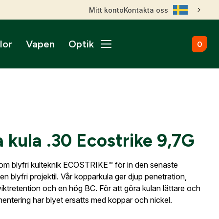
Mitt konto
Kontakta oss
lor
Vapen
Optik
0
ål
broms
nktsikten
märken
Kulammunition
Skytteutrustning
Accessoarer
gnade vapen
roptik
ans & betalningsvillkor
Startvapen
Stövlar & Kängor
gurer
Sportskyttebälten
rer
Hölster
ikare
ss
ade Kulgevär
2
nsfigurer
Magasinsfickor
kula .30 Ecostrike 9,7G
ade Hagelgevär
smontage
djurfigurer
Tillbehör & Reservdelar
ade Kombinationsgevär
Hörselskydd
ade Pipor & Slutstycken
om blyfri kulteknik ECOSTRIKE™ för in den senaste
stavlor
Säkerhetsproppar
ade Pistoler
 en blyfri projektil. Vår kopparkula ger djup penetration,
ll dig när kontot
ra mål
Patronaskar
Outlet
Outlet
ktretention och en hög BC. För att göra kulan lättare och
ade Revolvrar
nto.
Väskor
mentering har blyet ersatts med koppar och nickel.
appar & Dispenser
ade Tävlingsgevär
ort & Skyltar