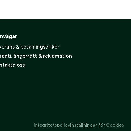
ämpare
pa ett konto.
Skapa konto
nvägar
spolicy
.
erans & betalningsvillkor
ranti, ångerrätt & reklamation
ntakta oss
Integritetspolicy
Inställningar för Cookies