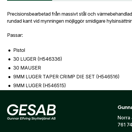
Information vid köp av vapen
Vapen
Precisionsbearbetad från massivt stål och värmebehandlad f
Jag godkän
rundad kant vid mynningen möjliggör smidigare hylsinsättni
Skapa kon
Telefon:
*
Bevak
Passar:
Är du företa
utcheckning,
Pistol
E-post:
*
(ko
Är du en före
30 LUGER (H546336)
30 MAUSER
9MM LUGER TAPER CRIMP DIE SET (H546516)
9MM LUGER (H546515)
Jag godkänn
9X21 TAPER CRIMP DIE SET (H546516)
Skicka
9X21 (H546515)
Gunna
38 SUPER AUTO (H546524)
Norra 
9X23 WIN (H546532)
761 74
9X18 MAKAROV (H546512)