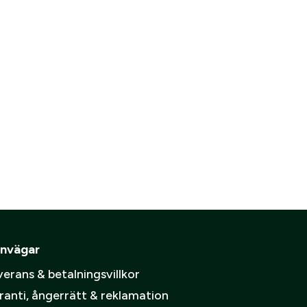
ämpare
are
pa ett konto.
Skapa konto
spolicy
.
nvägar
erans & betalningsvillkor
ranti, ångerrätt & reklamation