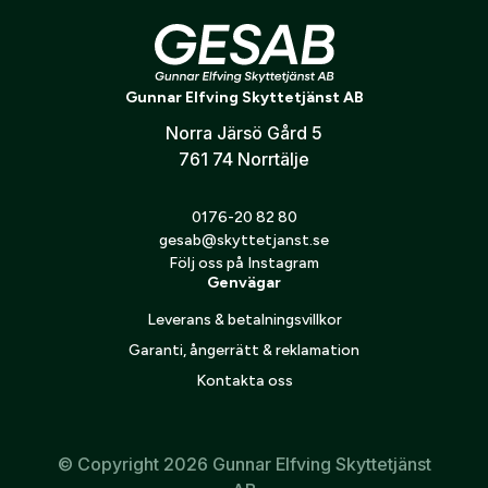
Kombinationen av hög kvalitet, pålitlig funktion och
Verifiera e-post:
*
konsekvent prestanda gör denna ammunition till ett
populärt val bland skyttar som söker noggrannhet och
Gunnar Elfving Skyttetjänst AB
effektivitet
Norra Järsö Gård 5
Jag godkänner att mina personuppgifter behandlas enligt
GESABs
personuppgiftspolicy
.
761 74 Norrtälje
Skicka
0176-20 82 80
gesab@skyttetjanst.se
Följ oss på Instagram
Genvägar
Leverans & betalningsvillkor
Garanti, ångerrätt & reklamation
Kontakta oss
© Copyright 2026 Gunnar Elfving Skyttetjänst