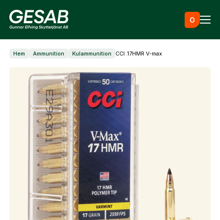
Hoppa till innehåll
0
Hem
Ammunition
Kulammunition
CCI .17HMR V-max
Ammunition
Utrustning
Jaktkläder & skor
Måltavlor
Vapen