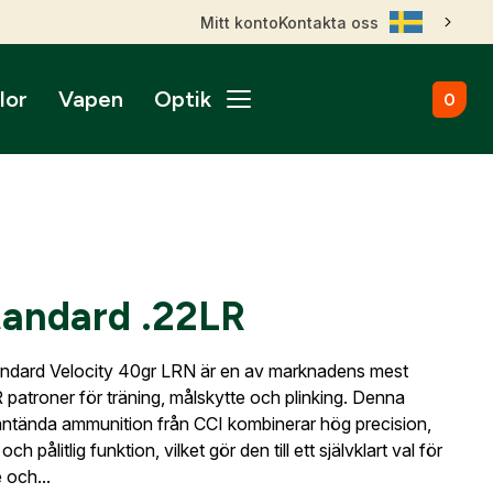
Mitt konto
Kontakta oss
lor
Vapen
Optik
0
ål
broms
nktsikten
märken
Kulammunition
Skytteutrustning
Accessoarer
gnade vapen
roptik
ans & betalningsvillkor
Startvapen
Stövlar & Kängor
gurer
Sportskyttebälten
rer
Hölster
ikare
ss
ade Kulgevär
nsfigurer
Magasinsfickor
tandard .22LR
ade Hagelgevär
smontage
djurfigurer
Tillbehör & Reservdelar
ade Kombinationsgevär
Hörselskydd
ade Pipor & Slutstycken
andard Velocity 40gr LRN är en av marknadens mest
stavlor
Säkerhetsproppar
ade Pistoler
 patroner för träning, målskytte och plinking. Denna
ra mål
Patronaskar
Outlet
Outlet
antända ammunition från CCI kombinerar hög precision,
ade Revolvrar
Väskor
ch pålitlig funktion, vilket gör den till ett självklart val för
appar & Dispenser
ade Tävlingsgevär
 och...
ort & Skyltar