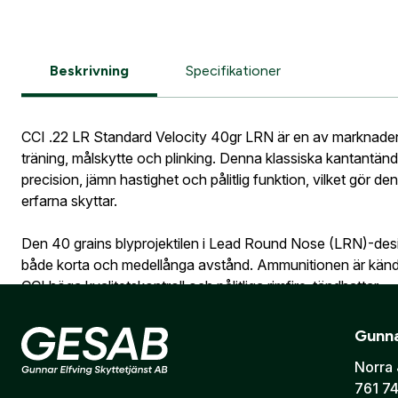
Postnumme
Information vid köp av vapen
Vapen
Jag godkän
Beskrivning
Specifikationer
Skapa kon
Telefon:
*
Bevak
Är du företa
CCI .22 LR Standard Velocity 40gr LRN är en av marknaden
utcheckning,
träning, målskytte och plinking. Denna klassiska kantantä
E-post:
*
(ko
precision, jämn hastighet och pålitlig funktion, vilket gör den 
Är du en före
erfarna skyttar.
Den 40 grains blyprojektilen i Lead Round Nose (LRN)-desig
både korta och medellånga avstånd. Ammunitionen är känd 
Jag godkänn
CCI höga kvalitetskontroll och pålitliga rimfire-tändhattar.
Skicka
CCI Standard Velocity är dessutom mycket mångsidig och fu
Gunna
pistoler. Patronen ligger ofta nära eller under ljudets hasti
Norra 
kan ge en något lägre ljudnivå jämfört med high velocity-a
761 74