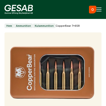
Hoppa till innehåll
0
Hem
Ammunition
Kulammunition
CopperBear 7x65R
Ammunition
Utrustning
Jaktkläder & skor
Måltavlor
Vapen