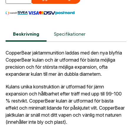
När du är inloggad hanteras beställningen
Vid köp i vår webbshop behöver du efter beställning
automatiskt enligt dina inställningar.
skicka in en kopia på din legitimation samt
Leverans & fakturaadress
vapenlicens till oss på
. När
gesab@skyttetjanst.se
Gatuadress:
*
uppgifterna har verifierats kan vi behandla och
E-postadress:
*
skicka din order.
Beskrivning
Specifikationer
Fyll i din e-post adress nedan så kontaktar vi dig
så fort den här produkten är tillbaka i vårt
Observera att fraktkostnad tillkommer vid leverans
sortiment.
CopperBear jaktammunition laddas med den nya blyfria
av ammunition. Fraktkostnaden räknas ut i kassan.
Lösenord:
*
CopperBear 7x65R
CopperBear kulan och är utformad för bästa möjliga
Postnummer:
*
precision och för största möjliga expansion, ofta
E-post adress
expanderar kulan till mer än dubbla diametern.
Glömt lösenord?
Kulans unika konstruktion är utformad för jämn
Ort:
*
expansion och hållbarhet efter träff med upp till 99-100
Jag godkänner att mina uppgifter sparas enligt
% restvikt. CopperBear kulan är utformad för bästa
.
integritetspolicyn
effekt och minimalt lidande för påskjutet vilt. CopperBear
Skapa konto och handla enklare
jaktkulan är snäll mot ditt vapen och vänlig mot naturen
Telefon:
*
Är du företag eller förening?
Med ett eget
(innehåller inte bly och plast).
Bevaka
konto hos oss får du snabbare utcheckning,