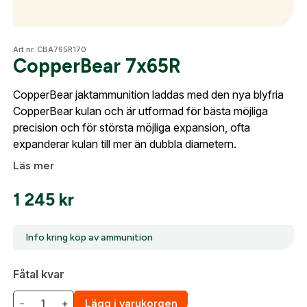
Optik
Art nr. CBA765R170
CopperBear 7x65R
CopperBear jaktammunition laddas med den nya blyfria
Mer
CopperBear kulan och är utformad för bästa möjliga
Skapa konto
precision och för största möjliga expansion, ofta
Fyll i dina företags- eller föreningsuppgifter i
expanderar kulan till mer än dubbla diametern.
formuläret så återkommer vi till dig när kontot är
Mitt konto
Läs mer
skapat. I vår FAQ hittar du svar på de vanligaste
Kontakta oss
frågorna gällande Mitt konto.
1 245
kr
Företag- eller Föreningsnamn:
*
Logga in
Info kring köp av ammunition
Logga in för att handla med dina avtalspriser, smidig
Fåtal kvar
För köp av ammunition krävs att du är minst 18 år
fakturabetalning och tillgång till orderhistorik.
Org. nummer
och har en giltig vapenlicens för aktuellt vapen.
−
+
Lägg i varukorgen