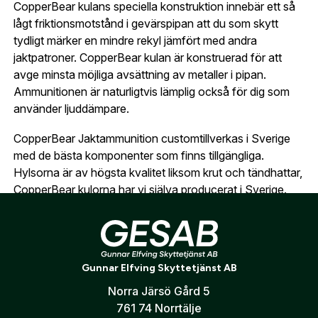
CopperBear kulans speciella konstruktion innebär ett så
översikt över dina beställningar och sparade
Land:
*
lågt friktionsmotstånd i gevärspipan att du som skytt
uppgifter.
tydligt märker en mindre rekyl jämfört med andra
jaktpatroner. CopperBear kulan är konstruerad för att
Är du en förening eller ett företag? Kontakta
avge minsta möjliga avsättning av metaller i pipan.
oss så hjälper vi dig att skapa ett konto.
E-post:
*
(kommer bli ditt användarnamn)
Ammunitionen är naturligtvis lämplig också för dig som
Skapa konto
använder ljuddämpare.
CopperBear Jaktammunition customtillverkas i Sverige
Verifiera e-post:
*
med de bästa komponenter som finns tillgängliga.
Hylsorna är av högsta kvalitet liksom krut och tändhattar,
CopperBear kulorna har vi själva producerat i Sverige.
Jag godkänner att mina personuppgifter behandlas enligt
Med vår customproduktion har vi full kontroll över
GESABs
personuppgiftspolicy
.
tillverkning och slutkontroll och kan garantera att varje
patron är tillverkad exakt lika.
Skicka
Gunnar Elfving Skyttetjänst AB
Patronerna förpackas väl skyddade i en kraftig ask med
ett genomskinligt fönster på asken så att du/ni enkelt kan
Norra Järsö Gård 5
se dina patroner.
761 74 Norrtälje