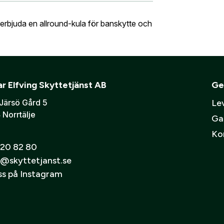
g eller förening?
Med ett eget konto hos oss får du snabb
skåp
Ljudd
 översikt över dina beställningar och sparade uppgifter.
t erbjuda en allround-kula för banskytte och
Verifiera e-post:
*
mmer bli ditt användarnamn)
ning eller ett företag? Kontakta oss så hjälper vi dig att ska
r Elfving Skyttetjänst AB
Ge
er att mina personuppgifter behandlas enligt GESABs
personuppgift
Järsö Gård 5
Lev
 Norrtälje
Ga
Ko
20 82 80
@skyttetjanst.se
oss på Instagram