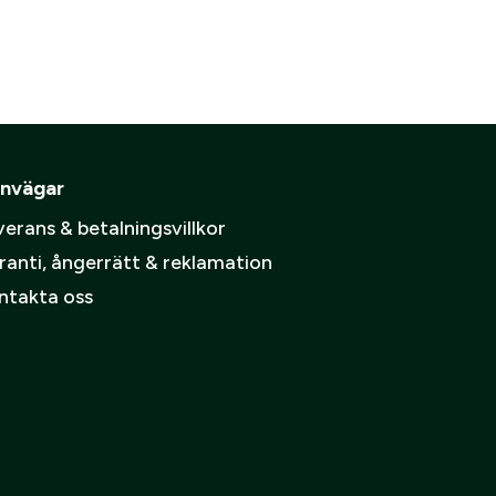
are
ämpare
pa ett konto.
Skapa konto
nvägar
spolicy
.
erans & betalningsvillkor
ranti, ångerrätt & reklamation
ntakta oss