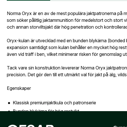
Information vid köp av vapen
Vapen
Postnumme
Norma Oryx är en av de mest populära jaktpatronerna på mar
som söker pålitlig jaktammunition för medelstort och stort vil
och annan storviltsjakt där hög penetration och kontroller
Jag godkän
Skapa kon
Oryx-kulan är utvecklad med en bunden blykärna (bonded bul
Telefon:
*
Bevak
expansion samtidigt som kulan behåller en mycket hög restvi
Är du företa
även vid träff i ben, vilket minimerar risken för genomslag utan
utcheckning,
Tack vare sin konstruktion levererar Norma Oryx jaktpatron
E-post:
*
(ko
Är du en före
precision. Det gör den till ett utmärkt val för jakt på älg, vild
Egenskaper
Jag godkänn
Klassisk premiumjaktkula och patronserie
Bunden blykärna för hög restvikt
Skicka
Kontrollerad och jämn expansion