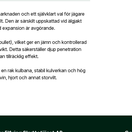
Glömt lösenord?
skåp
Ljudd
r:
*
Ort:
*
knaden och ett självklart val för jägare
t. Den är särskilt uppskattad vid älgjakt
ad expansion är avgörande.
ner att mina uppgifter sparas enligt
.
integritetspolicyn
to och handla enklare
let), vilket ger en jämn och kontrollerad
Land:
*
a
kt. Detta säkerställer djup penetration
g eller förening?
Med ett eget konto hos oss får du snabb
 tillräcklig effekt.
 översikt över dina beställningar och sparade uppgifter.
 en rak kulbana, stabil kulverkan och hög
Verifiera e-post:
*
mmer bli ditt användarnamn)
ning eller ett företag? Kontakta oss så hjälper vi dig att ska
svin, hjort och annat storvilt.
er att mina personuppgifter behandlas enligt GESABs
personuppgift