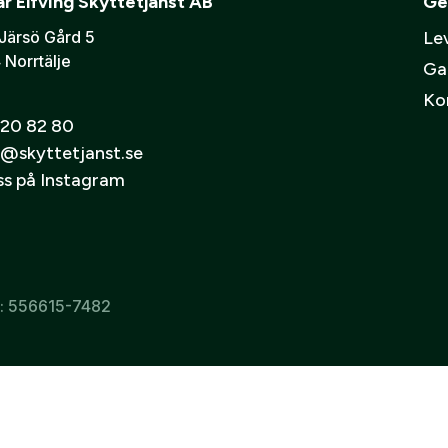
r Elfving Skyttetjänst AB
Ge
Järsö Gård 5
Lev
 Norrtälje
Ga
Ko
20 82 80
@skyttetjanst.se
oss på Instagram
r: 556615-7482