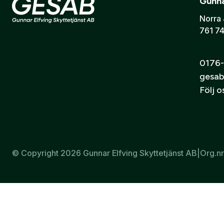
Gunna
Djup och rak penetration
Pålitlig verkan även vid benträff
Norra 
761 74
Stabil kulbana
Mycket god precision
Lämplig för jakt på medelstort och stort vilt
0176-
gesab
Följ 
© Copyright 2026 Gunnar Elfving Skyttetjänst AB
|
Org.n