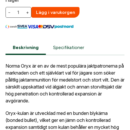
och har en giltig vapenlicens för aktuellt vapen.
När du är inloggad hanteras beställningen
−
+
Lägg i varukorgen
automatiskt enligt dina inställningar.
Vid köp i vår webbshop behöver du efter beställning
Leverans & fakturaadress
skicka in en kopia på din legitimation samt
Gatuadress:
*
vapenlicens till oss på
. När
gesab@skyttetjanst.se
E-postadress:
*
uppgifterna har verifierats kan vi behandla och
Fyll i din e-post adress nedan så kontaktar vi dig
skicka din order.
Beskrivning
Specifikationer
så fort den här produkten är tillbaka i vårt
sortiment.
Observera att fraktkostnad tillkommer vid leverans
Lösenord:
*
Norma 300 Win Mag Oryx
Norma Oryx är en av de mest populära jaktpatronerna på
av ammunition. Fraktkostnaden räknas ut i kassan.
Postnummer:
*
marknaden och ett självklart val för jägare som söker
E-post adress
pålitlig jaktammunition för medelstort och stort vilt. Den är
särskilt uppskattad vid älgjakt och annan storviltsjakt där
Glömt lösenord?
hög penetration och kontrollerad expansion är
Ort:
*
avgörande.
Jag godkänner att mina uppgifter sparas enligt
.
integritetspolicyn
Oryx-kulan är utvecklad med en bunden blykärna
Skapa konto och handla enklare
(bonded bullet), vilket ger en jämn och kontrollerad
Telefon:
*
Är du företag eller förening?
Med ett eget
expansion samtidigt som kulan behåller en mycket hög
Bevaka