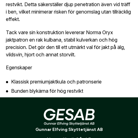
konto hos oss får du snabbare utcheckning,
restvikt. Detta säkerställer djup penetration även vid träff
översikt över dina beställningar och sparade
i ben, vilket minimerar risken för genomslag utan tillräcklig
Land:
*
uppgifter.
effekt.
Tack vare sin konstruktion levererar Norma Oryx
Är du en förening eller ett företag? Kontakta
jaktpatron en rak kulbana, stabil kulverkan och hög
oss så hjälper vi dig att skapa ett konto.
E-post:
*
(kommer bli ditt användarnamn)
precision. Det gör den till ett utmärkt val för jakt på älg,
Skapa konto
vildsvin, hjort och annat storvilt.
Egenskaper
Verifiera e-post:
*
Klassisk premiumjaktkula och patronserie
Bunden blykärna för hög restvikt
Jag godkänner att mina personuppgifter behandlas enligt
Kontrollerad och jämn expansion
GESABs
personuppgiftspolicy
.
Djup och rak penetration
Skicka
Pålitlig verkan även vid benträff
Stabil kulbana
Gunnar Elfving Skyttetjänst AB
Mycket god precision