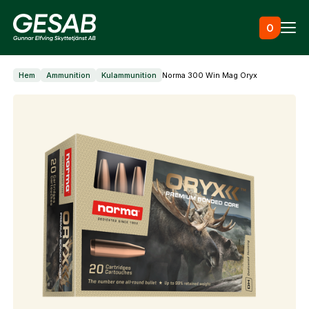
Hoppa till innehåll
0
Hem
Ammunition
Kulammunition
Norma 300 Win Mag Oryx
Ammunition
Utrustning
Jaktkläder & skor
Måltavlor
Vapen