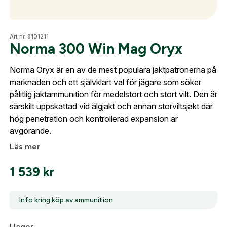
Optik
Art nr. 8101211
Norma 300 Win Mag Oryx
Norma Oryx är en av de mest populära jaktpatronerna på
Mer
marknaden och ett självklart val för jägare som söker
pålitlig jaktammunition för medelstort och stort vilt. Den är
Skapa konto
särskilt uppskattad vid älgjakt och annan storviltsjakt där
Fyll i dina företags- eller föreningsuppgifter i
hög penetration och kontrollerad expansion är
Mitt konto
formuläret så återkommer vi till dig när kontot är
avgörande.
Kontakta oss
skapat. I vår FAQ hittar du svar på de vanligaste
Läs mer
frågorna gällande Mitt konto.
1 539
kr
Företag- eller Föreningsnamn:
*
Logga in
Info kring köp av ammunition
Logga in för att handla med dina avtalspriser, smidig
fakturabetalning och tillgång till orderhistorik.
Org. nummer
I lager
För köp av ammunition krävs att du är minst 18 år