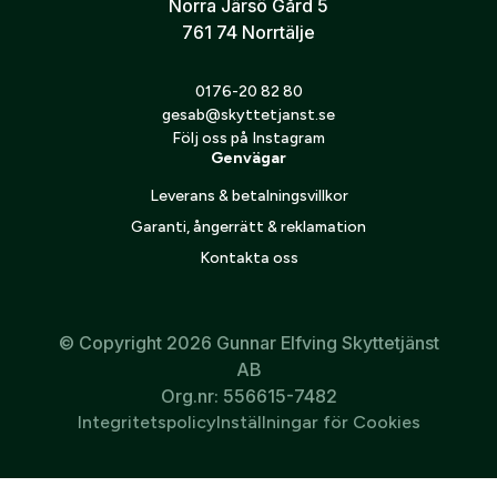
Norra Järsö Gård 5
Lämplig för jakt på medelstort och stort vilt
761 74 Norrtälje
0176-20 82 80
gesab@skyttetjanst.se
Följ oss på Instagram
Genvägar
Leverans & betalningsvillkor
Garanti, ångerrätt & reklamation
Kontakta oss
© Copyright 2026 Gunnar Elfving Skyttetjänst
AB
Org.nr: 556615-7482
Integritetspolicy
Inställningar för Cookies