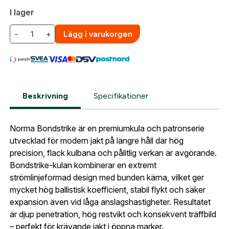
E-postadress:
*
I lager
För köp av ammunition krävs att du är minst 18 år
Fyll i din e-post adress nedan så kontaktar vi dig
och har en giltig vapenlicens för aktuellt vapen.
så fort den här produkten är tillbaka i vårt
−
+
Lägg i varukorgen
sortiment.
Vid köp i vår webbshop behöver du efter beställning
Lösenord:
*
skicka in en kopia på din legitimation samt
Norma .308WIN Bondstrike
Postnummer:
*
vapenlicens till oss på
. När
gesab@skyttetjanst.se
E-post adress
uppgifterna har verifierats kan vi behandla och
skicka din order.
Beskrivning
Specifikationer
Glömt lösenord?
Ort:
*
Observera att fraktkostnad tillkommer vid leverans
Norma Bondstrike är en premiumkula och patronserie
Jag godkänner att mina uppgifter sparas enligt
av ammunition. Fraktkostnaden räknas ut i kassan.
utvecklad för modern jakt på längre håll där hög
.
integritetspolicyn
Skapa konto och handla enklare
precision, flack kulbana och pålitlig verkan är avgörande.
Telefon:
*
Är du företag eller förening?
Med ett eget
Bondstrike-kulan kombinerar en extremt
Bevaka
konto hos oss får du snabbare utcheckning,
strömlinjeformad design med bunden kärna, vilket ger
översikt över dina beställningar och sparade
mycket hög ballistisk koefficient, stabil flykt och säker
Land:
*
uppgifter.
expansion även vid låga anslagshastigheter. Resultatet
är djup penetration, hög restvikt och konsekvent träffbild
Är du en förening eller ett företag? Kontakta
– perfekt för krävande jakt i öppna marker.