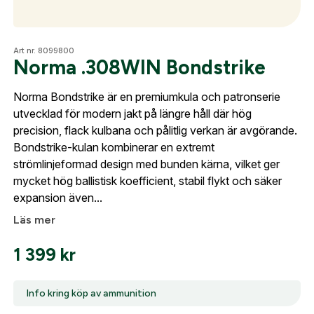
Optik
Skapa konto
Art nr. 8099800
Norma .308WIN Bondstrike
Fyll i dina företags- eller föreningsuppgifter i
Norma Bondstrike är en premiumkula och patronserie
formuläret så återkommer vi till dig när kontot är
Mer
utvecklad för modern jakt på längre håll där hög
skapat. I vår FAQ hittar du svar på de vanligaste
precision, flack kulbana och pålitlig verkan är avgörande.
frågorna gällande Mitt konto.
Bondstrike-kulan kombinerar en extremt
strömlinjeformad design med bunden kärna, vilket ger
Mitt konto
Företag- eller Föreningsnamn:
*
mycket hög ballistisk koefficient, stabil flykt och säker
Logga in
Kontakta oss
expansion även...
Logga in för att handla med dina avtalspriser, smidig
Läs mer
fakturabetalning och tillgång till orderhistorik.
Org. nummer
1 399
kr
När du är inloggad hanteras beställningen
automatiskt enligt dina inställningar.
Info kring köp av ammunition
Leverans & fakturaadress
Gatuadress:
*