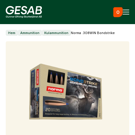
Hoppa till innehåll
0
Hem
Ammunition
Kulammunition
Norma .308WIN Bondstrike
Ammunition
Utrustning
Jaktkläder & skor
Måltavlor
Vapen