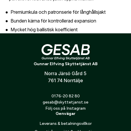
oss så hjälper vi dig att skapa ett konto.
E-post:
*
(kommer bli ditt användarnamn)
Premiumkula och patronserie för långhållsjakt
Skapa konto
Bunden kärna för kontrollerad expansion
Mycket hög ballistisk koefficient
Verifiera e-post:
*
Flack kulbana och hög vindstabilitet
Snabb expansion även vid låga hastigheter
Djup penetration och hög restvikt
Jag godkänner att mina personuppgifter behandlas enligt
GESABs
personuppgiftspolicy
.
Gunnar Elfving Skyttetjänst AB
Mycket god precision
Lämplig för jakt på medelstort och stort vilt
Norra Järsö Gård 5
Skicka
761 74 Norrtälje
0176-20 82 80
gesab@skyttetjanst.se
Följ oss på Instagram
Genvägar
Leverans & betalningsvillkor