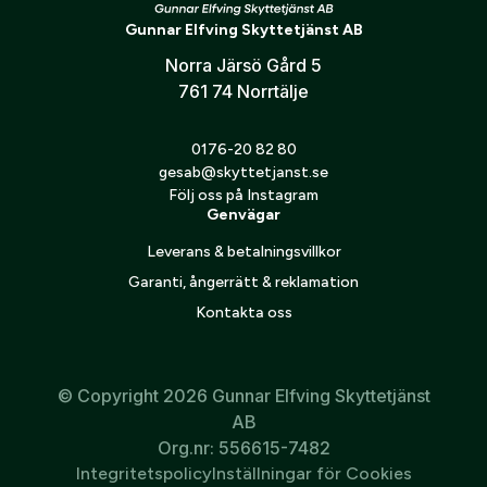
Stabil kulbana
Gunnar Elfving Skyttetjänst AB
Mycket god precision
Norra Järsö Gård 5
761 74 Norrtälje
Lämplig för jakt på medelstort vilt
0176-20 82 80
gesab@skyttetjanst.se
Följ oss på Instagram
Genvägar
Leverans & betalningsvillkor
Garanti, ångerrätt & reklamation
Kontakta oss
© Copyright 2026 Gunnar Elfving Skyttetjänst
AB
Org.nr: 556615-7482
Integritetspolicy
Inställningar för Cookies