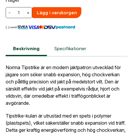
fakturabetalning och tillgång till orderhistorik.
och har en giltig vapenlicens för aktuellt vapen.
Org. nummer
−
+
Lägg i varukorgen
Vid köp i vår webbshop behöver du efter beställning
När du är inloggad hanteras beställningen
skicka in en kopia på din legitimation samt
automatiskt enligt dina inställningar.
vapenlicens till oss på
. När
gesab@skyttetjanst.se
Leverans & fakturaadress
uppgifterna har verifierats kan vi behandla och
Gatuadress:
*
E-postadress:
*
skicka din order.
Beskrivning
Specifikationer
Fyll i din e-post adress nedan så kontaktar vi dig
så fort den här produkten är tillbaka i vårt
Observera att fraktkostnad tillkommer vid leverans
sortiment.
Norma Tipstrike är en modern jaktpatron utvecklad för
av ammunition. Fraktkostnaden räknas ut i kassan.
Lösenord:
*
jägare som söker snabb expansion, hög chockverkan
Norma 7x57R Tipstrike
och pålitlig precision vid jakt på medelstort vilt. Den är
Postnummer:
*
särskilt effektiv vid jakt på exempelvis rådjur, hjort och
E-post adress
vildsvin, där omedelbar effekt i träffögonblicket är
Glömt lösenord?
avgörande.
Ort:
*
Tipstrike-kulan är utrustad med en spets i polymer
Jag godkänner att mina uppgifter sparas enligt
(plastspets), vilket säkerställer snabb expansion vid träff.
.
integritetspolicyn
Skapa konto och handla enklare
Detta ger kraftig energiöverföring och hög chockverkan,