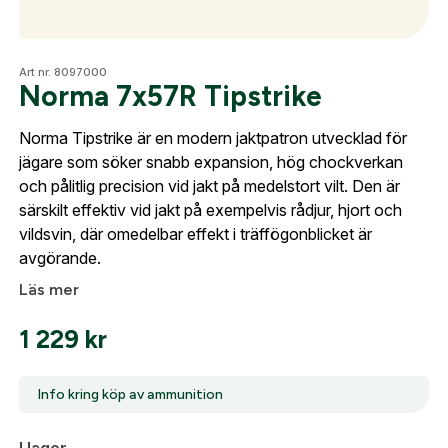
Optik
Art nr. 8097000
Norma 7x57R Tipstrike
Norma Tipstrike är en modern jaktpatron utvecklad för
Mer
jägare som söker snabb expansion, hög chockverkan
och pålitlig precision vid jakt på medelstort vilt. Den är
särskilt effektiv vid jakt på exempelvis rådjur, hjort och
Skapa konto
vildsvin, där omedelbar effekt i träffögonblicket är
Mitt konto
avgörande.
Fyll i dina företags- eller föreningsuppgifter i
Kontakta oss
formuläret så återkommer vi till dig när kontot är
Läs mer
skapat. I vår FAQ hittar du svar på de vanligaste
1 229
kr
frågorna gällande Mitt konto.
Företag- eller Föreningsnamn:
*
Info kring köp av ammunition
Logga in
Logga in för att handla med dina avtalspriser, smidig
I lager
För köp av ammunition krävs att du är minst 18 år