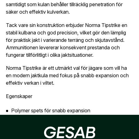
Telefon:
*
samtidigt som kulan behåller tillräcklig penetration för
Är du företag eller förening?
Med ett eget
Bevaka
säker och effektiv kulverkan.
konto hos oss får du snabbare utcheckning,
översikt över dina beställningar och sparade
Tack vare sin konstruktion erbjuder Norma Tipstrike en
Land:
*
uppgifter.
stabil kulbana och god precision, vilket gör den lämplig
för praktisk jakt i varierande terräng och skjutavstånd.
Är du en förening eller ett företag? Kontakta
Ammunitionen levererar konsekvent prestanda och
oss så hjälper vi dig att skapa ett konto.
E-post:
*
(kommer bli ditt användarnamn)
fungerar tillförlitligt i olika jaktsituationer.
Skapa konto
Norma Tipstrike är ett utmärkt val för jägare som vill ha
en modern jaktkula med fokus på snabb expansion och
Verifiera e-post:
*
effektiv verkan i viltet.
Egenskaper
Jag godkänner att mina personuppgifter behandlas enligt
Polymer spets för snabb expansion
GESABs
personuppgiftspolicy
.
Hög chockverkan
Skicka
Effektiv energiöverföring
Tillräcklig penetration för säker verkan