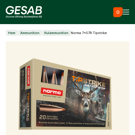
Hoppa till innehåll
0
Hem
Ammunition
Kulammunition
Norma 7x57R Tipstrike
Ammunition
Utrustning
Jaktkläder & skor
Måltavlor
Vapen