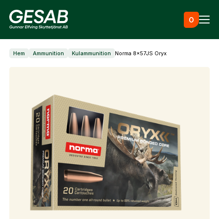
Hoppa till innehåll
0
Hem
Ammunition
Kulammunition
Norma 8x57JS Oryx
Ammunition
Utrustning
Jaktkläder & skor
Måltavlor
Vapen