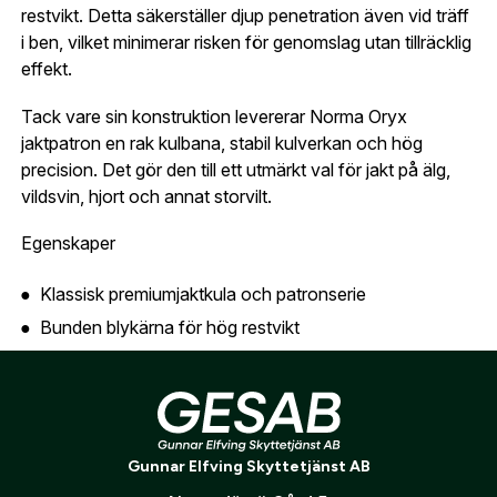
konto hos oss får du snabbare utcheckning,
restvikt. Detta säkerställer djup penetration även vid träff
översikt över dina beställningar och sparade
i ben, vilket minimerar risken för genomslag utan tillräcklig
Land:
*
uppgifter.
effekt.
Tack vare sin konstruktion levererar Norma Oryx
Är du en förening eller ett företag? Kontakta
jaktpatron en rak kulbana, stabil kulverkan och hög
oss så hjälper vi dig att skapa ett konto.
E-post:
*
(kommer bli ditt användarnamn)
precision. Det gör den till ett utmärkt val för jakt på älg,
Skapa konto
vildsvin, hjort och annat storvilt.
Egenskaper
Verifiera e-post:
*
Klassisk premiumjaktkula och patronserie
Bunden blykärna för hög restvikt
Jag godkänner att mina personuppgifter behandlas enligt
Kontrollerad och jämn expansion
GESABs
personuppgiftspolicy
.
Djup och rak penetration
Skicka
Pålitlig verkan även vid benträff
Stabil kulbana
Gunnar Elfving Skyttetjänst AB
Mycket god precision