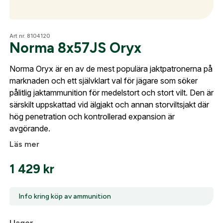
Optik
Art nr. 8104120
Norma 8x57JS Oryx
Norma Oryx är en av de mest populära jaktpatronerna på
Mer
marknaden och ett självklart val för jägare som söker
pålitlig jaktammunition för medelstort och stort vilt. Den är
Skapa konto
särskilt uppskattad vid älgjakt och annan storviltsjakt där
Fyll i dina företags- eller föreningsuppgifter i
hög penetration och kontrollerad expansion är
Mitt konto
formuläret så återkommer vi till dig när kontot är
avgörande.
Kontakta oss
skapat. I vår FAQ hittar du svar på de vanligaste
Läs mer
frågorna gällande Mitt konto.
1 429
kr
Företag- eller Föreningsnamn:
*
Logga in
Info kring köp av ammunition
Logga in för att handla med dina avtalspriser, smidig
fakturabetalning och tillgång till orderhistorik.
Org. nummer
I lager
För köp av ammunition krävs att du är minst 18 år