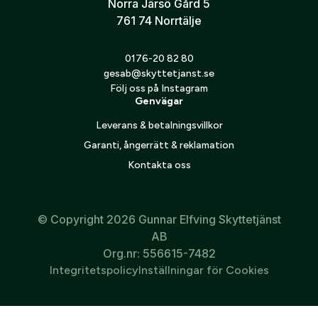
Norra Järsö Gård 5
Lämplig för jakt på medelstort och stort vilt
761 74 Norrtälje
0176-20 82 80
gesab@skyttetjanst.se
Följ oss på Instagram
Genvägar
Leverans & betalningsvillkor
Garanti, ångerrätt & reklamation
Kontakta oss
© Copyright 2026 Gunnar Elfving Skyttetjänst
AB
Org.nr: 556615-7482
Integritetspolicy
Inställningar för Cookies