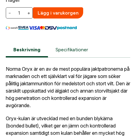
och har en giltig vapenlicens för aktuellt vapen.
När du är inloggad hanteras beställningen
−
+
Lägg i varukorgen
automatiskt enligt dina inställningar.
Vid köp i vår webbshop behöver du efter beställning
Leverans & fakturaadress
skicka in en kopia på din legitimation samt
Gatuadress:
*
vapenlicens till oss på
. När
gesab@skyttetjanst.se
E-postadress:
*
uppgifterna har verifierats kan vi behandla och
Fyll i din e-post adress nedan så kontaktar vi dig
skicka din order.
Beskrivning
Specifikationer
så fort den här produkten är tillbaka i vårt
sortiment.
Observera att fraktkostnad tillkommer vid leverans
Lösenord:
*
Norma 8x57JS Oryx
Norma Oryx är en av de mest populära jaktpatronerna på
av ammunition. Fraktkostnaden räknas ut i kassan.
Postnummer:
*
marknaden och ett självklart val för jägare som söker
E-post adress
pålitlig jaktammunition för medelstort och stort vilt. Den är
särskilt uppskattad vid älgjakt och annan storviltsjakt där
Glömt lösenord?
hög penetration och kontrollerad expansion är
Ort:
*
avgörande.
Jag godkänner att mina uppgifter sparas enligt
.
integritetspolicyn
Oryx-kulan är utvecklad med en bunden blykärna
Skapa konto och handla enklare
(bonded bullet), vilket ger en jämn och kontrollerad
Telefon:
*
Är du företag eller förening?
Med ett eget
expansion samtidigt som kulan behåller en mycket hög
Bevaka