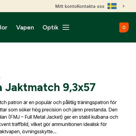
Mitt konto
Kontakta oss
lor
Vapen
Optik
0
ål
broms
nktsikten
märken
Kulammunition
Skytteutrustning
Accessoarer
gnade vapen
roptik
ans & betalningsvillkor
Startvapen
Stövlar & Kängor
gurer
Sportskyttebälten
rer
Hölster
ikare
ss
ade Kulgevär
0
nsfigurer
Magasinsfickor
 Jaktmatch 9,3x57
ade Hagelgevär
smontage
djurfigurer
Tillbehör & Reservdelar
ade Kombinationsgevär
Hörselskydd
ade Pipor & Slutstycken
h patron är en populär och pålitlig träningspatron för
stavlor
Säkerhetsproppar
ade Pistoler
ttar som söker hög precision och jämn prestanda. Den
ra mål
Patronaskar
Outlet
Outlet
lan (FMJ – Full Metal Jacket) ger en stabil kulbana och
ade Revolvrar
Väskor
nt träffbild, vilket gör ammunitionen idealisk för
appar & Dispenser
ade Tävlingsgevär
jaktvapen, övningsskytte...
ort & Skyltar