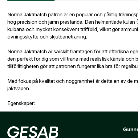
Information vid köp av vapen
Postnumme
Vapen
Norma Jaktmatch patron är en populär och pålitlig tränings
hög precision och jämn prestanda. Den helmantlade kulan (F
Jag godkän
kulbana och mycket konsekvent träffbild, vilket gör ammunit
Skapa kon
övningsskytte och skjutbaneträning.
Telefon:
*
Bevak
Är du företa
Norma Jaktmatch är särskilt framtagen för att efterlikna eg
utcheckning,
den perfekt för dig som vill träna med realistisk känsla och
tillförlitligheten gör att patronen fungerar lika bra för rege
E-post:
*
(ko
Är du en före
Med fokus på kvalitet och noggrannhet är detta en av de 
jaktvapen.
Jag godkänn
Egenskaper:
Skicka
Helmantlad kula (FMJ)
Mycket god precision
Gunna
Stabil och jämn kulbana