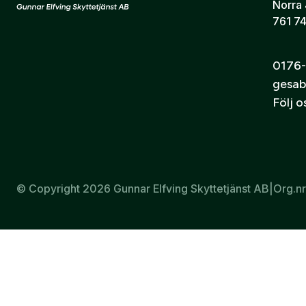
Norra 
Konsekvent prestanda
761 74
Pålitlig funktion
Lämplig för träning, inskjutning och övningsskytte
0176-
gesab
Följ 
© Copyright 2026 Gunnar Elfving Skyttetjänst AB
|
Org.n