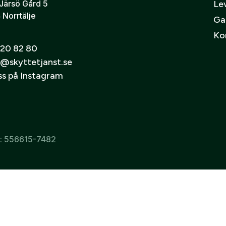
Järsö Gård 5
Lev
 Norrtälje
Ga
Ko
20 82 80
@skyttetjanst.se
oss på Instagram
r: 556615-7482