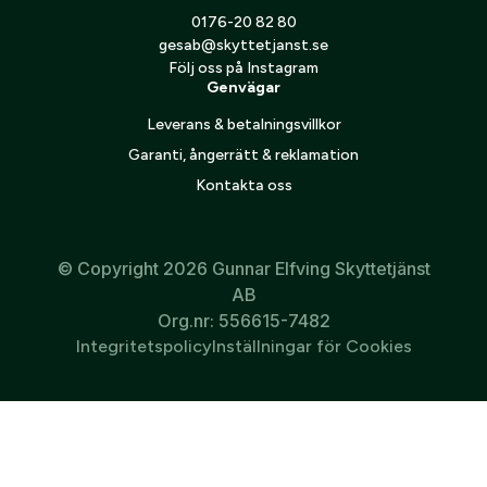
0176-20 82 80
Jag godkänner att mina personuppgifter behandlas enligt
GESABs
personuppgiftspolicy
.
gesab@skyttetjanst.se
Följ oss på Instagram
Genvägar
Skicka
Leverans & betalningsvillkor
Garanti, ångerrätt & reklamation
Kontakta oss
© Copyright 2026 Gunnar Elfving Skyttetjänst
AB
Org.nr: 556615-7482
Integritetspolicy
Inställningar för Cookies