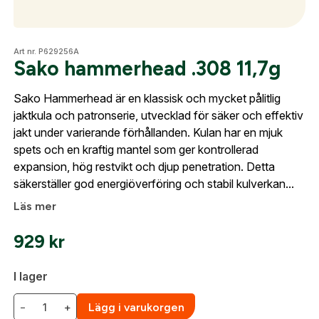
frågorna gällande Mitt konto.
Optik
Art nr. P629256A
Företag- eller Föreningsnamn:
*
Logga in
Sako hammerhead .308 11,7g
Logga in för att handla med dina avtalspriser, smidig
Sako Hammerhead är en klassisk och mycket pålitlig
Mer
fakturabetalning och tillgång till orderhistorik.
jaktkula och patronserie, utvecklad för säker och effektiv
Org. nummer
jakt under varierande förhållanden. Kulan har en mjuk
När du är inloggad hanteras beställningen
spets och en kraftig mantel som ger kontrollerad
automatiskt enligt dina inställningar.
expansion, hög restvikt och djup penetration. Detta
Mitt konto
Leverans & fakturaadress
säkerställer god energiöverföring och stabil kulverkan...
Kontakta oss
Gatuadress:
*
Läs mer
E-postadress:
*
Fyll i din e-post adress nedan så kontaktar vi dig
929
kr
så fort den här produkten är tillbaka i vårt
sortiment.
Lösenord:
*
I lager
Sako hammerhead .308 11,7g
Postnummer:
*
−
+
Lägg i varukorgen
E-post adress