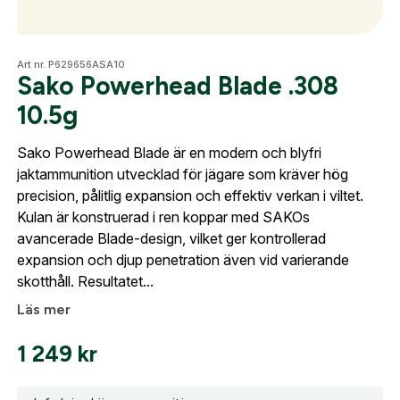
Fyll i dina företags- eller föreningsuppgifter i
formuläret så återkommer vi till dig när kontot är
Optik
Art nr. P629656ASA10
skapat. I vår FAQ hittar du svar på de vanligaste
Sako Powerhead Blade .308
frågorna gällande Mitt konto.
10.5g
Mer
Företag- eller Föreningsnamn:
*
Logga in
Sako Powerhead Blade är en modern och blyfri
jaktammunition utvecklad för jägare som kräver hög
Logga in för att handla med dina avtalspriser, smidig
precision, pålitlig expansion och effektiv verkan i viltet.
Mitt konto
fakturabetalning och tillgång till orderhistorik.
Kulan är konstruerad i ren koppar med SAKOs
Org. nummer
avancerade Blade-design, vilket ger kontrollerad
Kontakta oss
När du är inloggad hanteras beställningen
expansion och djup penetration även vid varierande
automatiskt enligt dina inställningar.
skotthåll. Resultatet...
Leverans & fakturaadress
Läs mer
Gatuadress:
*
E-postadress:
*
1 249
kr
Fyll i din e-post adress nedan så kontaktar vi dig
så fort den här produkten är tillbaka i vårt
sortiment.