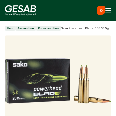
Hoppa till innehåll
0
Hem
Ammunition
Kulammunition
Sako Powerhead Blade .308 10.5g
Ammunition
Utrustning
Jaktkläder & skor
Måltavlor
Skapa konto
Vapen