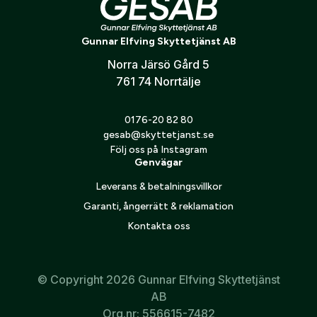
säker effekt, samtidigt som köttförstöringen hålls på en
Verifiera e-post:
*
balanserad nivå. Powerhead Blade är ett utmärkt val för
både smygjakt och passjakt där träffsäkerhet och
Gunnar Elfving Skyttetjänst AB
konsekvent prestanda är avgörande.
Norra Järsö Gård 5
Jag godkänner att mina personuppgifter behandlas enligt
761 74 Norrtälje
GESABs
personuppgiftspolicy
.
Skicka
0176-20 82 80
gesab@skyttetjanst.se
Följ oss på Instagram
Genvägar
Leverans & betalningsvillkor
Garanti, ångerrätt & reklamation
Kontakta oss
© Copyright 2026 Gunnar Elfving Skyttetjänst
AB
Org.nr: 556615-7482