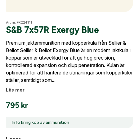
Fyll i dina företags- eller föreningsuppgifter i
formuläret så återkommer vi till dig när kontot är
Optik
Art nr. FR224111
skapat. I vår FAQ hittar du svar på de vanligaste
S&B 7x57R Exergy Blue
frågorna gällande Mitt konto.
Premium jaktammunition med kopparkula från Sellier &
Mer
Bellot Sellier & Bellot Exergy Blue är en modern jaktkula i
Företag- eller Föreningsnamn:
*
Logga in
koppar som är utvecklad för att ge hög precision,
kontrollerad expansion och djup penetration. Kulan är
Logga in för att handla med dina avtalspriser, smidig
optimerad för att hantera de utmaningar som kopparkulor
Mitt konto
fakturabetalning och tillgång till orderhistorik.
Org. nummer
ställer, samtidigt som...
Kontakta oss
Läs mer
När du är inloggad hanteras beställningen
automatiskt enligt dina inställningar.
795
kr
Leverans & fakturaadress
Gatuadress:
*
E-postadress:
*
Info kring köp av ammunition
Fyll i din e-post adress nedan så kontaktar vi dig
så fort den här produkten är tillbaka i vårt
sortiment.
I lager
För köp av ammunition krävs att du är minst 18 år