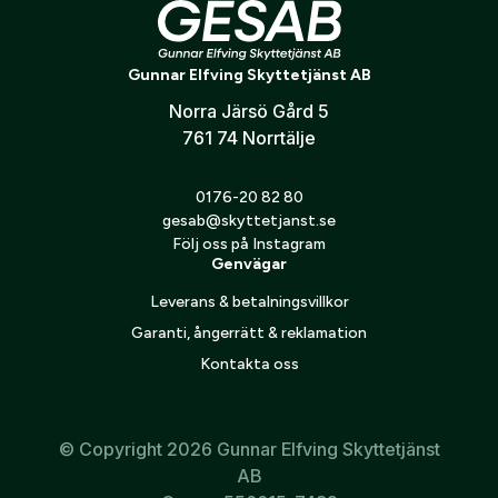
99 %, vilket bidrar till effektiv energiöverföring och korta
Verifiera e-post:
*
flyktsträckor. Exergy Blue är ett utmärkt val för många
olika viltarter och jaktformer, och är uppskattad av jägare
Gunnar Elfving Skyttetjänst AB
för sin kombination av precision och pålitlig verkan.
Norra Järsö Gård 5
Jag godkänner att mina personuppgifter behandlas enligt
761 74 Norrtälje
GESABs
personuppgiftspolicy
.
Skicka
0176-20 82 80
gesab@skyttetjanst.se
Följ oss på Instagram
Genvägar
Leverans & betalningsvillkor
Garanti, ångerrätt & reklamation
Kontakta oss
© Copyright 2026 Gunnar Elfving Skyttetjänst
AB