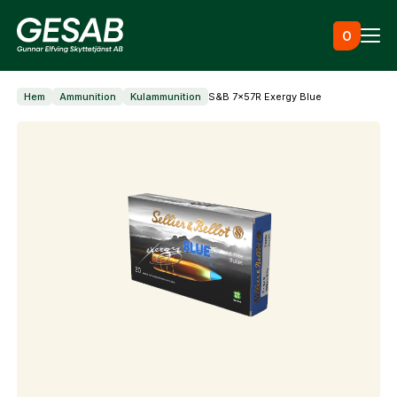
Hoppa till innehåll
0
Hem
Ammunition
Kulammunition
S&B 7x57R Exergy Blue
Ammunition
Utrustning
Jaktkläder & skor
Måltavlor
Skapa konto
Vapen