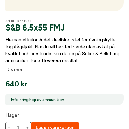
Företag- eller Föreningsnamn:
*
Logga in
Optik
Art nr. FR224061
Logga in för att handla med dina avtalspriser, smidig
S&B 6,5x55 FMJ
fakturabetalning och tillgång till orderhistorik.
Org. nummer
Helmantel kulor är det idealiska valet för övningskytte
Mer
När du är inloggad hanteras beställningen
toppfågeljakt. När du vill ha stort värde utan avkall på
automatiskt enligt dina inställningar.
kvalitet och prestanda, kan du lita på Sellier & Bellot fmj
Leverans & fakturaadress
ammunition för att leverera resultat.
Gatuadress:
*
E-postadress:
*
Mitt konto
Läs mer
Fyll i din e-post adress nedan så kontaktar vi dig
Kontakta oss
så fort den här produkten är tillbaka i vårt
640
kr
sortiment.
Lösenord:
*
S&B 6,5×55 FMJ
Info kring köp av ammunition
Postnummer:
*
E-post adress
I lager
För köp av ammunition krävs att du är minst 18 år
Glömt lösenord?
och har en giltig vapenlicens för aktuellt vapen.
Ort:
*
−
+
Lägg i varukorgen