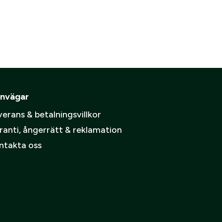
are
ämpare
pa ett konto.
Skapa konto
spolicy
.
nvägar
erans & betalningsvillkor
ranti, ångerrätt & reklamation
ntakta oss