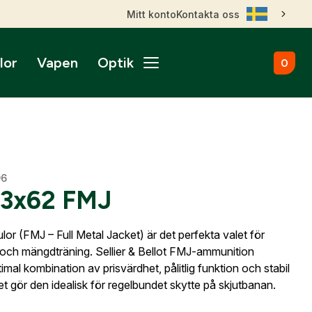
Mitt konto
Kontakta oss
lor
Vapen
Optik
0
ål
broms
nktsikten
märken
Kulammunition
Skytteutrustning
Accessoarer
gnade vapen
roptik
ans & betalningsvillkor
Startvapen
Stövlar & Kängor
gurer
Sportskyttebälten
rer
Hölster
ikare
ss
ade Kulgevär
96
nsfigurer
Magasinsfickor
,3x62 FMJ
ade Hagelgevär
smontage
djurfigurer
Tillbehör & Reservdelar
ade Kombinationsgevär
Hörselskydd
ade Pipor & Slutstycken
or (FMJ – Full Metal Jacket) är det perfekta valet för
stavlor
Säkerhetsproppar
ade Pistoler
och mängdträning. Sellier & Bellot FMJ-ammunition
ra mål
Patronaskar
Outlet
Outlet
imal kombination av prisvärdhet, pålitlig funktion och stabil
ade Revolvrar
Väskor
et gör den idealisk för regelbundet skytte på skjutbanan.
appar & Dispenser
ade Tävlingsgevär
ll dig när kontot
nto.
ort & Skyltar