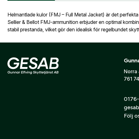
Bevak
Är du företa
Information vid köp av vapen
Vapen
Helmantlade kulor (FMJ – Full Metal Jacket) är det perfekt
utcheckning,
Sellier & Bellot FMJ-ammunition erbjuder en optimal kombinat
E-post:
*
(ko
stabil prestanda, vilket gör den idealisk för regelbundet sky
Är du en före
Sellier & Bellot är en välrenommerad tillverkare av ammuniti
noggrant kontrollerade produktion. Med FMJ-ammunition från 
kostnadseffektivt alternativ för träning utan att kompromi
Jag godkänn
Gunna
Norra 
Prisvärd ammunition med hög kvalitet
Skicka
761 74
Jämn prestanda och stabil precision
0176-
gesab
Följ 