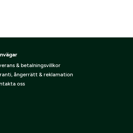
den räknas ut i kassan.
are
ämpare
pa ett konto.
Skapa konto
nvägar
spolicy
.
erans & betalningsvillkor
ranti, ångerrätt & reklamation
ntakta oss