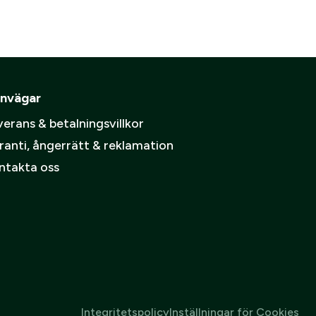
ämpare
pa ett konto.
Skapa konto
nvägar
spolicy
.
erans & betalningsvillkor
ranti, ångerrätt & reklamation
ntakta oss
Integritetspolicy
Inställningar för Cookies