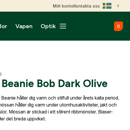
Mitt konto
Kontakta oss
lor
Vapen
Optik
0
ål
broms
nktsikten
märken
Kulammunition
Skytteutrustning
Accessoarer
gnade vapen
roptik
ans & betalningsvillkor
Startvapen
Stövlar & Kängor
gurer
Sportskyttebälten
rer
Hölster
ikare
ss
ade Kulgevär
3
nsfigurer
Magasinsfickor
 Beanie Bob Dark Olive
ade Hagelgevär
smontage
djurfigurer
Tillbehör & Reservdelar
ade Kombinationsgevär
Hörselskydd
ade Pipor & Slutstycken
Beanie håller dig varm och stilfull under årets kalla period.
stavlor
Säkerhetsproppar
ade Pistoler
össan håller dig varm under utomhusaktiviteter, jakt och
ll dig när kontot
ra mål
Patronaskar
Outlet
Outlet
lor. Mössan är stickad i ett stilrent ribbmönster. Blaser-
ade Revolvrar
nto.
Väskor
er det breda uppviket.
appar & Dispenser
ade Tävlingsgevär
ort & Skyltar