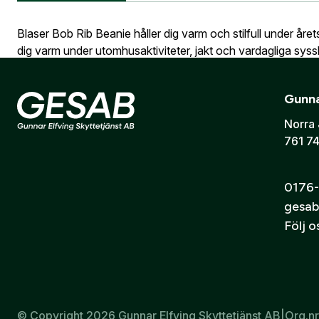
utcheckning,
Information vid köp av vapen
Vapen
Blaser Bob Rib Beanie håller dig varm och stilfull under åre
E-post:
*
(ko
Är du en före
dig varm under utomhusaktiviteter, jakt och vardagliga sysslo
ribbmönster. Blaser-logotypen pryder det breda uppviket.
Gunna
Stickad mössa i en ull- och akrylblandning
Jag godkänn
Norra 
Brett uppvik
761 74
Finns i två färger
Skicka
0176-
gesab
Följ 
© Copyright 2026 Gunnar Elfving Skyttetjänst AB
|
Org.n