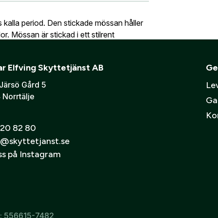
 översikt över dina beställningar och sparade uppgifter.
skåp
Ljudd
ts kalla period. Den stickade mössan håller
Verifiera e-post:
*
mmer bli ditt användarnamn)
ning eller ett företag? Kontakta oss så hjälper vi dig att ska
r. Mössan är stickad i ett stilrent
r Elfving Skyttetjänst AB
Ge
er att mina personuppgifter behandlas enligt GESABs
personuppgift
Järsö Gård 5
Lev
 Norrtälje
Ga
Ko
20 82 80
@skyttetjanst.se
oss på Instagram
r: 556615-7482