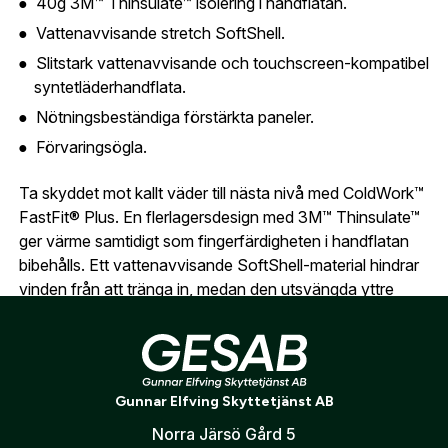
40g 3M™ Thinsulate™ isolering i handflatan.
översikt över dina beställningar och sparade
Vattenavvisande stretch SoftShell.
Land:
*
uppgifter.
Slitstark vattenavvisande och touchscreen-kompatibel
syntetläderhandflata.
Är du en förening eller ett företag? Kontakta
Nötningsbeständiga förstärkta paneler.
oss så hjälper vi dig att skapa ett konto.
E-post:
*
(kommer bli ditt användarnamn)
Förvaringsögla.
Skapa konto
Ta skyddet mot kallt väder till nästa nivå med ColdWork™
Verifiera e-post:
*
FastFit® Plus. En flerlagersdesign med 3M™ Thinsulate™
ger värme samtidigt som fingerfärdigheten i handflatan
bibehålls. Ett vattenavvisande SoftShell-material hindrar
vinden från att tränga in, medan den utsvängda yttre
Jag godkänner att mina personuppgifter behandlas enligt
mudden och det förlängda inre fleecefodret ger extra
GESABs
personuppgiftspolicy
.
skydd och kan samverka med jackor för att hålla kyla
Skicka
och snö ute. Den touchscreen-kompatibla och
vattenavvisande handflatan är förstärkt på slitstarka
Gunnar Elfving Skyttetjänst AB
områden för att ökat grepp och hållbarhet, vilket höjer
denna handske till en högre skyddsnivå än den ikoniska
Norra Järsö Gård 5