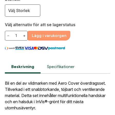
E-postadress:
*
Fyll i din e-post adress nedan så kontaktar vi dig
Välj Storlek
så fort den här produkten är tillbaka i vårt
sortiment.
Lösenord:
*
Välj alternativ för att se lagerstatus
Seeland Aero Camo Cover Set
Postnummer:
*
−
+
Lägg i varukorgen
E-post adress
Glömt lösenord?
Ort:
*
Jag godkänner att mina uppgifter sparas enligt
Beskrivning
Specifikationer
.
integritetspolicyn
Skapa konto och handla enklare
Telefon:
*
Är du företag eller förening?
Med ett eget
Bevaka
Bli en del av vildmarken med Aero Cover överdragsset.
konto hos oss får du snabbare utcheckning,
Tillverkad i ett snabbtorkande, töjbart och ventilerande
översikt över dina beställningar och sparade
material. Detta set innehåller multifunktionella handskar
Land:
*
uppgifter.
och en halsduk i InVis®-grönt för ditt nästa
utomhusäventyr.
Är du en förening eller ett företag? Kontakta