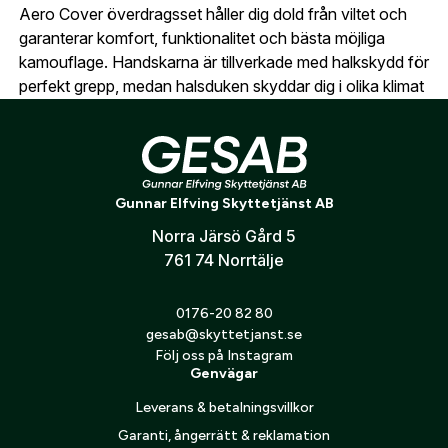
oss så hjälper vi dig att skapa ett konto.
Aero Cover överdragsset håller dig dold från viltet och
E-post:
*
(kommer bli ditt användarnamn)
garanterar komfort, funktionalitet och bästa möjliga
Skapa konto
kamouflage. Handskarna är tillverkade med halkskydd för
perfekt grepp, medan halsduken skyddar dig i olika klimat
Verifiera e-post:
*
och döljer ditt ansikte för viltet. Båda plaggen är
designade med snabbtorkande teknik och exceptionell
andningsförmåga. Finns i färgen InVis-grön.
Jag godkänner att mina personuppgifter behandlas enligt
Halkskydd på fingrar och handflata
Gunnar Elfving Skyttetjänst AB
GESABs
personuppgiftspolicy
.
Multifunktionell halsvärmare
Norra Järsö Gård 5
Skicka
761 74 Norrtälje
0176-20 82 80
gesab@skyttetjanst.se
Följ oss på Instagram
Genvägar
Leverans & betalningsvillkor
Garanti, ångerrätt & reklamation