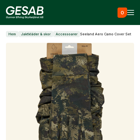
Hoppa till innehåll
0
Hem
Jaktkläder & skor
Accessoarer
Seeland Aero Camo Cover Set
Ammunition
Utrustning
Jaktkläder & skor
Måltavlor
Vapen