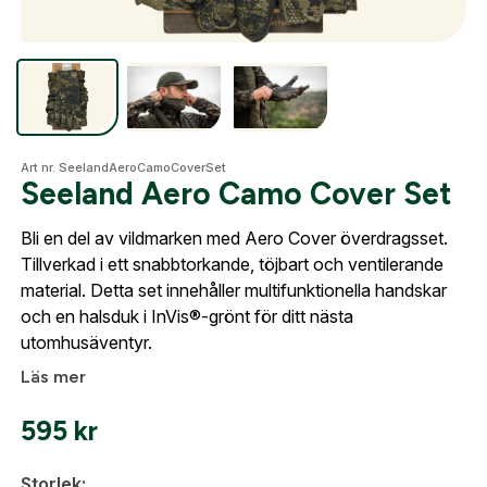
Skapa konto
Optik
Fyll i dina företags- eller föreningsuppgifter i
formuläret så återkommer vi till dig när kontot är
Mer
Art nr. SeelandAeroCamoCoverSet
skapat. I vår FAQ hittar du svar på de vanligaste
Seeland Aero Camo Cover Set
frågorna gällande Mitt konto.
Bli en del av vildmarken med Aero Cover överdragsset.
Mitt konto
Tillverkad i ett snabbtorkande, töjbart och ventilerande
Företag- eller Föreningsnamn:
*
Logga in
material. Detta set innehåller multifunktionella handskar
Kontakta oss
och en halsduk i InVis®-grönt för ditt nästa
Logga in för att handla med dina avtalspriser, smidig
utomhusäventyr.
fakturabetalning och tillgång till orderhistorik.
Org. nummer
Läs mer
När du är inloggad hanteras beställningen
595
kr
automatiskt enligt dina inställningar.
Leverans & fakturaadress
Gatuadress:
*
Storlek: