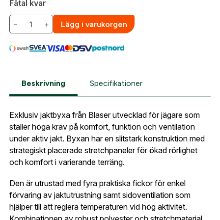
Fåtal kvar
Gatuadress:
*
E-postadress:
*
−
+
Lägg i varukorgen
Fyll i din e-post adress nedan så kontaktar vi dig
så fort den här produkten är tillbaka i vårt
sortiment.
Lösenord:
*
Blaser Vintage Byxa Storlek 56
Postnummer:
*
Beskrivning
Specifikationer
E-post adress
Glömt lösenord?
Exklusiv jaktbyxa från Blaser utvecklad för jägare som
Ort:
*
ställer höga krav på komfort, funktion och ventilation
Jag godkänner att mina uppgifter sparas enligt
under aktiv jakt. Byxan har en slitstark konstruktion med
.
integritetspolicyn
strategiskt placerade stretchpaneler för ökad rörlighet
Skapa konto och handla enklare
Telefon:
*
och komfort i varierande terräng.
Är du företag eller förening?
Med ett eget
Bevaka
konto hos oss får du snabbare utcheckning,
Den är utrustad med fyra praktiska fickor för enkel
översikt över dina beställningar och sparade
förvaring av jaktutrustning samt sidoventilation som
Land:
*
uppgifter.
hjälper till att reglera temperaturen vid hög aktivitet.
Kombinationen av robust polyester och stretchmaterial