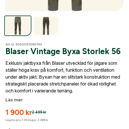
Optik
Skapa konto
Fyll i dina företags- eller föreningsuppgifter i
Mer
Art nr. 4050091089749
formuläret så återkommer vi till dig när kontot är
Blaser Vintage Byxa Storlek 56
skapat. I vår FAQ hittar du svar på de vanligaste
frågorna gällande Mitt konto.
Exklusiv jaktbyxa från Blaser utvecklad för jägare som
Mitt konto
ställer höga krav på komfort, funktion och ventilation
under aktiv jakt. Byxan har en slitstark konstruktion med
Kontakta oss
Företag- eller Föreningsnamn:
*
Logga in
strategiskt placerade stretchpaneler för ökad rörlighet
och komfort i varierande terräng.
Logga in för att handla med dina avtalspriser, smidig
Läs mer
fakturabetalning och tillgång till orderhistorik.
Org. nummer
1 900
kr
2 499
kr
När du är inloggad hanteras beställningen
automatiskt enligt dina inställningar.
Lägsta pris 1-30 dagar:
2 499
kr
Leverans & fakturaadress