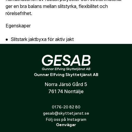
Är du en förening eller ett företag? Kontakta
ger en bra balans mellan slitstyrka, flexibilitet och
oss så hjälper vi dig att skapa ett konto.
rörelsefrihet.
E-post:
*
(kommer bli ditt användarnamn)
Skapa konto
Egenskaper
Verifiera e-post:
*
Slitstark jaktbyxa för aktiv jakt
Sidoventilation för bättre temperaturreglering
Fyra praktiska fickor
Jag godkänner att mina personuppgifter behandlas enligt
Bekväm passform för långa jaktdagar
GESABs
personuppgiftspolicy
.
Gunnar Elfving Skyttetjänst AB
Storleksguide
Skicka
Norra Järsö Gård 5
Se Blasers storlekstabell under specifikation
761 74 Norrtälje
0176-20 82 80
gesab@skyttetjanst.se
Följ oss på Instagram
Genvägar