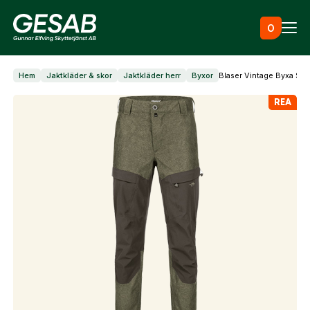
Hoppa till innehåll
0
Hem
Jaktkläder & skor
Jaktkläder herr
Byxor
Blaser Vintage Byxa Sto
Ammunition
REA
Utrustning
Jaktkläder & skor
Måltavlor
Vapen