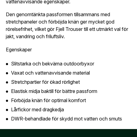
vattenavvisande egenskaper.
.
Skapa konto och handla enklare
integritetspolicyn
Telefon:
*
Är du företag eller förening?
Med ett eget
Den genomtänkta passformen tillsammans med
Bevaka
konto hos oss får du snabbare utcheckning,
stretchpaneler och förböjda knän ger mycket god
översikt över dina beställningar och sparade
rörelsefrihet, vilket gör Fjell Trouser till ett utmärkt val för
Land:
*
uppgifter.
jakt, vandring och friluftsliv.
Egenskaper
Är du en förening eller ett företag? Kontakta
oss så hjälper vi dig att skapa ett konto.
E-post:
*
(kommer bli ditt användarnamn)
Slitstarka och bekväma outdoorbyxor
Skapa konto
Vaxat och vattenavvisande material
Stretchpartier för ökad rörlighet
Verifiera e-post:
*
Elastisk midja baktill för bättre passform
Förböjda knän för optimal komfort
Lårfickor med dragkedja
Jag godkänner att mina personuppgifter behandlas enligt
GESABs
personuppgiftspolicy
.
DWR-behandlade för skydd mot vatten och smuts
Skicka
Teknologier