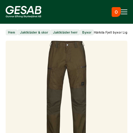
Hoppa till innehåll
0
Hem
Jaktkläder & skor
Jaktkläder herr
Byxor
Härkila Fjell byxor Ligh
Ammunition
Utrustning
Jaktkläder & skor
Måltavlor
Vapen