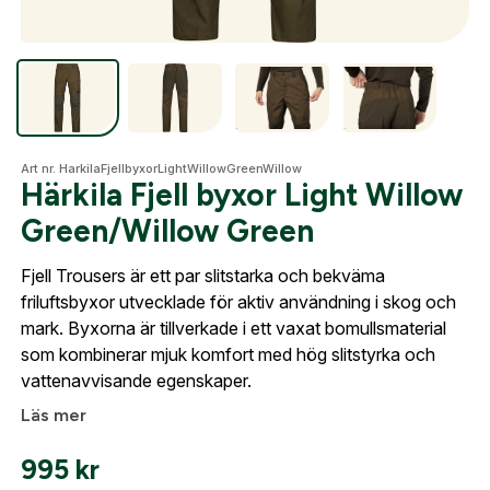
Optik
Mer
Art nr. HarkilaFjellbyxorLightWillowGreenWillow
Härkila Fjell byxor Light Willow
Green/Willow Green
Mitt konto
Skapa konto
Fjell Trousers är ett par slitstarka och bekväma
Kontakta oss
friluftsbyxor utvecklade för aktiv användning i skog och
Fyll i dina företags- eller föreningsuppgifter i
mark. Byxorna är tillverkade i ett vaxat bomullsmaterial
formuläret så återkommer vi till dig när kontot är
som kombinerar mjuk komfort med hög slitstyrka och
skapat. I vår FAQ hittar du svar på de vanligaste
vattenavvisande egenskaper.
frågorna gällande Mitt konto.
Läs mer
995
kr
Företag- eller Föreningsnamn:
*
Logga in