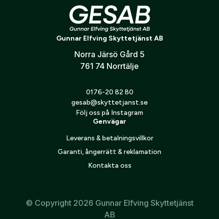
Wax Finish – Vaximpregnering som gör materialet smuts-
och vattenavvisande samt extra slitstarkt
Stretch Inserts – Stretchpaneler för ökad komfort och
Gunnar Elfving Skyttetjänst AB
rörelsefrihet
Norra Järsö Gård 5
Storleksguide
761 74 Norrtälje
Se Härkilas storlekstabell under specifikation
0176-20 82 80
gesab@skyttetjanst.se
Följ oss på Instagram
Genvägar
Leverans & betalningsvillkor
Garanti, ångerrätt & reklamation
Kontakta oss
© Copyright 2026 Gunnar Elfving Skyttetjänst
AB