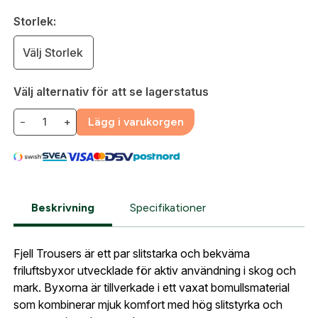
Logga in för att handla med dina avtalspriser, smidig
Storlek:
fakturabetalning och tillgång till orderhistorik.
Org. nummer
Välj Storlek
När du är inloggad hanteras beställningen
automatiskt enligt dina inställningar.
Välj alternativ för att se lagerstatus
Leverans & fakturaadress
Gatuadress:
*
−
+
Lägg i varukorgen
E-postadress:
*
Fyll i din e-post adress nedan så kontaktar vi dig
så fort den här produkten är tillbaka i vårt
sortiment.
Lösenord:
*
Härkila Fjell byxor Light Willow
Beskrivning
Specifikationer
Green/Willow Green
Postnummer:
*
E-post adress
Fjell Trousers är ett par slitstarka och bekväma
Glömt lösenord?
friluftsbyxor utvecklade för aktiv användning i skog och
Ort:
*
mark. Byxorna är tillverkade i ett vaxat bomullsmaterial
som kombinerar mjuk komfort med hög slitstyrka och
Jag godkänner att mina uppgifter sparas enligt