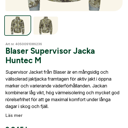
Optik
Mer
Art nr. 4050091086236
Blaser Supervisor Jacka
Huntec M
Mitt konto
Supervisor Jacket från Blaser är en mångsidig och
Kontakta oss
välisolerad jaktjacka framtagen för aktiv jakt i öppna
Skapa konto
marker och varierande väderförhållanden. Jackan
Fyll i dina företags- eller föreningsuppgifter i
kombinerar låg vikt, hög värmeisolering och mycket god
formuläret så återkommer vi till dig när kontot är
rörelsefrihet för att ge maximal komfort under långa
skapat. I vår FAQ hittar du svar på de vanligaste
dagar i skog och fjäll.
frågorna gällande Mitt konto.
Läs mer