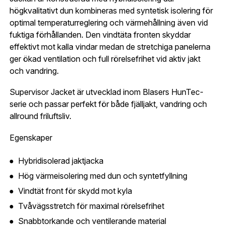
Jag godkänner att mina uppgifter sparas enligt
högkvalitativt dun kombineras med syntetisk isolering för
.
integritetspolicyn
Skapa konto och handla enklare
optimal temperaturreglering och värmehållning även vid
Telefon:
*
fuktiga förhållanden. Den vindtäta fronten skyddar
Är du företag eller förening?
Med ett eget
Bevaka
effektivt mot kalla vindar medan de stretchiga panelerna
konto hos oss får du snabbare utcheckning,
ger ökad ventilation och full rörelsefrihet vid aktiv jakt
översikt över dina beställningar och sparade
och vandring.
Land:
*
uppgifter.
Supervisor Jacket är utvecklad inom Blasers HunTec-
Är du en förening eller ett företag? Kontakta
serie och passar perfekt för både fjälljakt, vandring och
oss så hjälper vi dig att skapa ett konto.
E-post:
*
allround friluftsliv.
(kommer bli ditt användarnamn)
Skapa konto
Egenskaper
Verifiera e-post:
*
Hybridisolerad jaktjacka
Hög värmeisolering med dun och syntetfyllning
Vindtät front för skydd mot kyla
Jag godkänner att mina personuppgifter behandlas enligt
Tvåvägsstretch för maximal rörelsefrihet
GESABs
personuppgiftspolicy
.
Snabbtorkande och ventilerande material