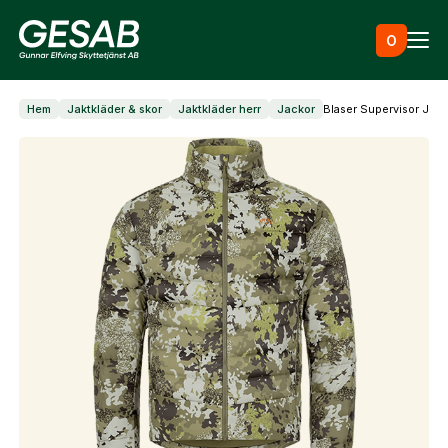
Hoppa till innehåll
0
Hem
Jaktkläder & skor
Jaktkläder herr
Jackor
Blaser Supervisor Jac
Ammunition
Utrustning
Jaktkläder & skor
Måltavlor
Vapen