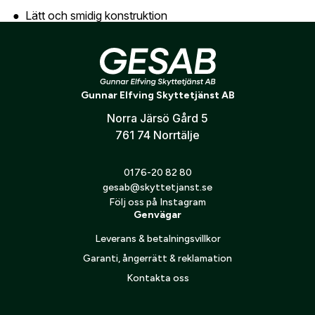
Skicka
Lätt och smidig konstruktion
Elastiska ärmslut
Justerbar nederkant med dragsko
Hög krage med hakskydd
Gunnar Elfving Skyttetjänst AB
Två sidfickor med dragkedja
Norra Järsö Gård 5
Storleksguide
761 74 Norrtälje
Se Blasers storlekstabell under specifikation
0176-20 82 80
gesab@skyttetjanst.se
Följ oss på Instagram
Genvägar
Leverans & betalningsvillkor
Garanti, ångerrätt & reklamation
Kontakta oss