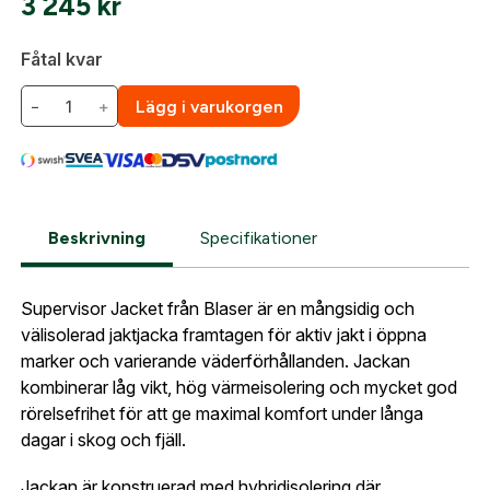
3 245
kr
Företag- eller Föreningsnamn:
*
Logga in
Fåtal kvar
Logga in för att handla med dina avtalspriser, smidig
fakturabetalning och tillgång till orderhistorik.
Org. nummer
−
+
Lägg i varukorgen
När du är inloggad hanteras beställningen
automatiskt enligt dina inställningar.
Leverans & fakturaadress
Gatuadress:
*
E-postadress:
*
Beskrivning
Specifikationer
Fyll i din e-post adress nedan så kontaktar vi dig
så fort den här produkten är tillbaka i vårt
Supervisor Jacket från Blaser är en mångsidig och
sortiment.
Lösenord:
*
välisolerad jaktjacka framtagen för aktiv jakt i öppna
Blaser Supervisor Jacka Huntec M
marker och varierande väderförhållanden. Jackan
Postnummer:
*
kombinerar låg vikt, hög värmeisolering och mycket god
E-post adress
rörelsefrihet för att ge maximal komfort under långa
Glömt lösenord?
dagar i skog och fjäll.
Ort:
*
Jackan är konstruerad med hybridisolering där