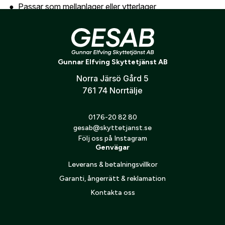
Skicka
Passar som mellanlager eller ytterlager
Teknologier
Thermo Poly Shield™ – Lätt, snabbtorkande och
Gunnar Elfving Skyttetjänst AB
värmande isolering med god fukttransport
Norra Järsö Gård 5
Storleksguide
761 74 Norrtälje
Se Härkilas storlekstabell under specifikation
0176-20 82 80
gesab@skyttetjanst.se
Följ oss på Instagram
Genvägar
Leverans & betalningsvillkor
Garanti, ångerrätt & reklamation
Kontakta oss