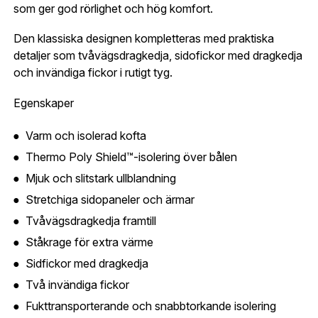
Jag godkänner att mina uppgifter sparas enligt
som ger god rörlighet och hög komfort.
.
integritetspolicyn
Skapa konto och handla enklare
Telefon:
*
Den klassiska designen kompletteras med praktiska
Är du företag eller förening?
Med ett eget
Bevaka
detaljer som tvåvägsdragkedja, sidofickor med dragkedja
konto hos oss får du snabbare utcheckning,
och invändiga fickor i rutigt tyg.
översikt över dina beställningar och sparade
Land:
*
uppgifter.
Egenskaper
Är du en förening eller ett företag? Kontakta
Varm och isolerad kofta
oss så hjälper vi dig att skapa ett konto.
Thermo Poly Shield™-isolering över bålen
E-post:
*
(kommer bli ditt användarnamn)
Mjuk och slitstark ullblandning
Skapa konto
Stretchiga sidopaneler och ärmar
Verifiera e-post:
*
Tvåvägsdragkedja framtill
Ståkrage för extra värme
Sidfickor med dragkedja
Jag godkänner att mina personuppgifter behandlas enligt
Två invändiga fickor
GESABs
personuppgiftspolicy
.
Fukttransporterande och snabbtorkande isolering