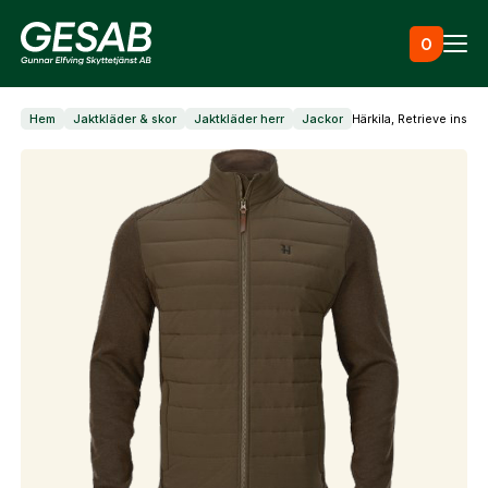
Hoppa till innehåll
0
Hem
Jaktkläder & skor
Jaktkläder herr
Jackor
Härkila, Retrieve insula
Ammunition
Utrustning
Jaktkläder & skor
Måltavlor
Vapen