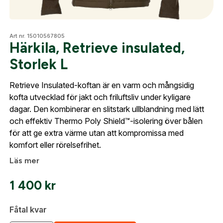
Optik
Art nr. 15010567805
Härkila, Retrieve insulated,
Storlek L
Mer
Retrieve Insulated-koftan är en varm och mångsidig
kofta utvecklad för jakt och friluftsliv under kyligare
dagar. Den kombinerar en slitstark ullblandning med lätt
Mitt konto
och effektiv Thermo Poly Shield™-isolering över bålen
för att ge extra värme utan att kompromissa med
Skapa konto
Kontakta oss
komfort eller rörelsefrihet.
Fyll i dina företags- eller föreningsuppgifter i
Läs mer
formuläret så återkommer vi till dig när kontot är
skapat. I vår FAQ hittar du svar på de vanligaste
1 400
kr
frågorna gällande Mitt konto.
Fåtal kvar