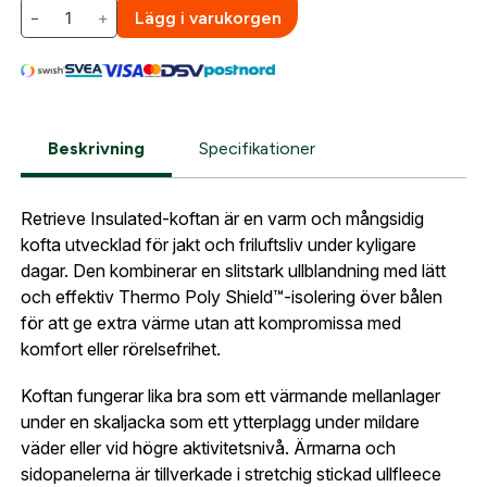
Företag- eller Föreningsnamn:
*
Logga in
−
+
Lägg i varukorgen
Logga in för att handla med dina avtalspriser, smidig
fakturabetalning och tillgång till orderhistorik.
Org. nummer
När du är inloggad hanteras beställningen
Beskrivning
Specifikationer
automatiskt enligt dina inställningar.
Leverans & fakturaadress
Gatuadress:
*
Retrieve Insulated-koftan är en varm och mångsidig
E-postadress:
*
kofta utvecklad för jakt och friluftsliv under kyligare
Fyll i din e-post adress nedan så kontaktar vi dig
dagar. Den kombinerar en slitstark ullblandning med lätt
så fort den här produkten är tillbaka i vårt
och effektiv Thermo Poly Shield™-isolering över bålen
sortiment.
Lösenord:
*
för att ge extra värme utan att kompromissa med
Härkila, Retrieve insulated, Storlek L
komfort eller rörelsefrihet.
Postnummer:
*
E-post adress
Koftan fungerar lika bra som ett värmande mellanlager
under en skaljacka som ett ytterplagg under mildare
Glömt lösenord?
väder eller vid högre aktivitetsnivå. Ärmarna och
Ort:
*
sidopanelerna är tillverkade i stretchig stickad ullfleece