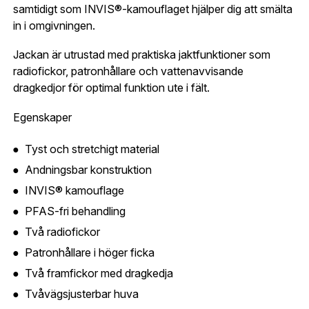
så fort den här produkten är tillbaka i vårt
samtidigt som INVIS®-kamouflaget hjälper dig att smälta
sortiment.
in i omgivningen.
Lösenord:
*
Seeland Chaser Aero Camo jacka
Postnummer:
*
Jackan är utrustad med praktiska jaktfunktioner som
E-post adress
radiofickor, patronhållare och vattenavvisande
dragkedjor för optimal funktion ute i fält.
Glömt lösenord?
Ort:
*
Egenskaper
Jag godkänner att mina uppgifter sparas enligt
Tyst och stretchigt material
.
integritetspolicyn
Skapa konto och handla enklare
Andningsbar konstruktion
Telefon:
*
Är du företag eller förening?
Med ett eget
Bevaka
INVIS® kamouflage
konto hos oss får du snabbare utcheckning,
PFAS-fri behandling
översikt över dina beställningar och sparade
Land:
*
Två radiofickor
uppgifter.
Patronhållare i höger ficka
Är du en förening eller ett företag? Kontakta
Två framfickor med dragkedja
oss så hjälper vi dig att skapa ett konto.
E-post:
*
(kommer bli ditt användarnamn)
Tvåvägsjusterbar huva