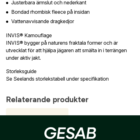
Skapa konto
Justerbara ärmslut och nederkant
Bondad rhombisk fleece på insidan
Verifiera e-post:
*
Vattenavvisande dragkedjor
INVIS® Kamouflage
INVIS® bygger på naturens fraktala former och är
Jag godkänner att mina personuppgifter behandlas enligt
GESABs
personuppgiftspolicy
.
utvecklat för att hjälpa jägaren att smälta in i terrängen
under aktiv jakt.
Skicka
Storleksguide
Se Seelands storlekstabell under specifikation
Relaterande produkter