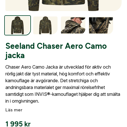
Optik
Mer
Seeland Chaser Aero Camo
jacka
Chaser Aero Camo Jacka är utvecklad för aktiv och
Mitt konto
rörlig jakt där tyst material, hög komfort och effektiv
Kontakta oss
kamouflage är avgörande. Det stretchiga och
andningsbara materialet ger maximal rörelsefrihet
samtidigt som INVIS®-kamouflaget hjälper dig att smälta
in i omgivningen.
Läs mer
1 995
kr