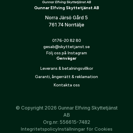
Gunnar Elfving Skyttetjänst AB
Norra Järsö Gård 5
761 74 Norrtälje
Seeland Chaser Aero Camo
byxor
0176-20 82 80
1 695
kr
gesab@skyttetjanst.se
Följ oss på Instagram
Genvägar
Leverans & betalningsvillkor
Garanti, ångerrätt & reklamation
Kontakta oss
© Copyright 2026 Gunnar Elfving Skyttetjänst
AB
Org.nr: 556615-7482
Integritetspolicy
Inställningar för Cookies