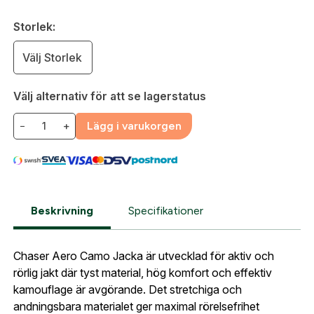
Skapa konto
Storlek:
Fyll i dina företags- eller föreningsuppgifter i
Välj Storlek
formuläret så återkommer vi till dig när kontot är
skapat. I vår FAQ hittar du svar på de vanligaste
frågorna gällande Mitt konto.
Välj alternativ för att se lagerstatus
−
+
Lägg i varukorgen
Företag- eller Föreningsnamn:
*
Logga in
Logga in för att handla med dina avtalspriser, smidig
fakturabetalning och tillgång till orderhistorik.
Org. nummer
Beskrivning
Specifikationer
När du är inloggad hanteras beställningen
automatiskt enligt dina inställningar.
Chaser Aero Camo Jacka är utvecklad för aktiv och
Leverans & fakturaadress
rörlig jakt där tyst material, hög komfort och effektiv
Gatuadress:
*
E-postadress:
*
kamouflage är avgörande. Det stretchiga och
Fyll i din e-post adress nedan så kontaktar vi dig
andningsbara materialet ger maximal rörelsefrihet