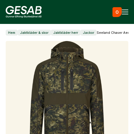
Hoppa till innehåll
0
Hem
Jaktkläder & skor
Jaktkläder herr
Jackor
Seeland Chaser Aero 
Ammunition
Utrustning
Jaktkläder & skor
Måltavlor
Vapen