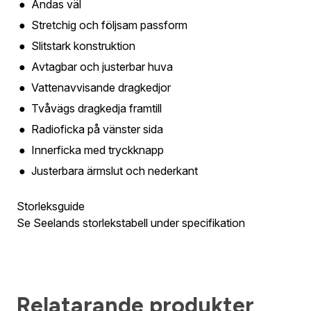
Andas väl
Jag godkän
Stretchig och följsam passform
Skapa kon
Telefon:
*
Slitstark konstruktion
Bevak
Är du företa
Avtagbar och justerbar huva
utcheckning,
Vattenavvisande dragkedjor
Tvåvägs dragkedja framtill
E-post:
*
(ko
Är du en före
Radioficka på vänster sida
Innerficka med tryckknapp
Justerbara ärmslut och nederkant
Jag godkänn
Storleksguide
Skicka
Se Seelands storlekstabell under specifikation
Relatarande produkter