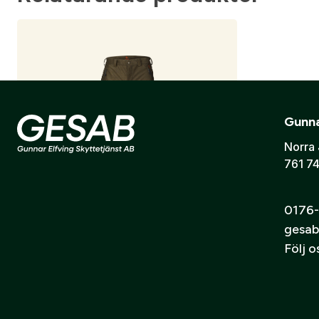
Gunna
Norra 
761 74
0176-
gesab
Följ 
Seeland byxor Avail Pine green melange
1 495
kr