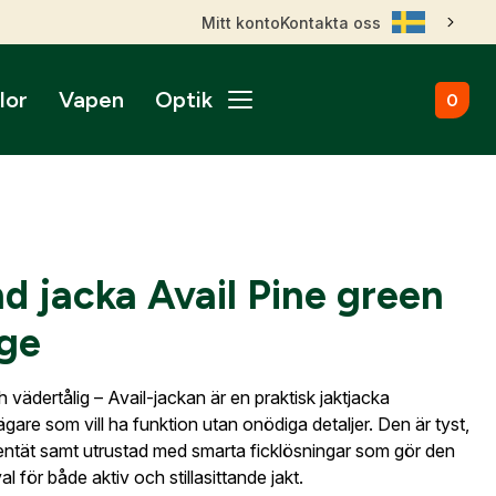
Mitt konto
Kontakta oss
lor
Vapen
Optik
0
ål
broms
nktsikten
märken
Kulammunition
Skytteutrustning
Accessoarer
gnade vapen
roptik
ans & betalningsvillkor
Startvapen
Stövlar & Kängor
gurer
Sportskyttebälten
rer
Hölster
ikare
ss
ade Kulgevär
d jacka Avail Pine green
nsfigurer
Magasinsfickor
ade Hagelgevär
smontage
ge
djurfigurer
Tillbehör & Reservdelar
ade Kombinationsgevär
Hörselskydd
ade Pipor & Slutstycken
stavlor
Säkerhetsproppar
ade Pistoler
ch vädertålig – Avail-jackan är en praktisk jaktjacka
ra mål
Patronaskar
ägare som vill ha funktion utan onödiga detaljer. Den är tyst,
Outlet
Outlet
ade Revolvrar
entät samt utrustad med smarta ficklösningar som gör den
Väskor
appar & Dispenser
ade Tävlingsgevär
 val för både aktiv och stillasittande jakt.
ort & Skyltar