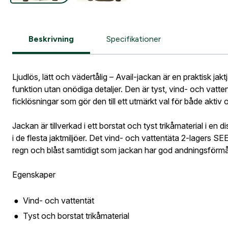
Information vid köp av vapen
Vapen
Fyll i dina före
är skapat. I vår
Logga i
Beskrivning
Specifikationer
Logga in för att
Företag- el
orderhistorik.
Ljudlös, lätt och vädertålig – Avail-jackan är en praktisk jak
funktion utan onödiga detaljer. Den är tyst, vind- och vatt
När du är inlogg
ficklösningar som gör den till ett utmärkt val för både aktiv oc
Leverans
Fyll i din
Jackan är tillverkad i ett borstat och tyst trikåmaterial i en 
Gatuadress
E-postadre
tillbaka i 
i de flesta jaktmiljöer. Det vind- och vattentäta 2-lagers
regn och blåst samtidigt som jackan har god andningsförm
Seelan
Egenskaper
E-post ad
Vind- och vattentät
Postnumme
Tyst och borstat trikåmaterial