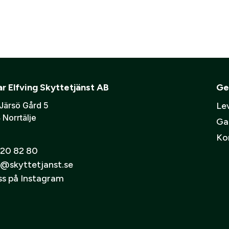
r Elfving Skyttetjänst AB
Ge
Järsö Gård 5
Lev
 Norrtälje
Ga
Ko
20 82 80
@skyttetjanst.se
oss på Instagram