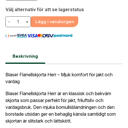
E-postadress:
*
Fyll i din e-post adress nedan så kontaktar vi dig
Välj alternativ för att se lagerstatus
så fort den här produkten är tillbaka i vårt
−
+
Lägg i varukorgen
sortiment.
Lösenord:
*
Blaser Skjorta Charles
Postnummer:
*
E-post adress
Glömt lösenord?
Beskrivning
Ort:
*
Jag godkänner att mina uppgifter sparas enligt
Blaser Flanellskjorta Herr – Mjuk komfort för jakt och
.
integritetspolicyn
Skapa konto och handla enklare
vardag
Telefon:
*
Är du företag eller förening?
Med ett eget
Bevaka
Blaser Flanellskjorta Herr är en klassisk och bekväm
konto hos oss får du snabbare utcheckning,
skjorta som passar perfekt för jakt, friluftsliv och
översikt över dina beställningar och sparade
vardagsbruk. Den mjuka bomullsblandningen och den
Land:
*
uppgifter.
borstade utsidan ger en behaglig känsla samtidigt som
skjortan är slitstark och lättskött.
Är du en förening eller ett företag? Kontakta