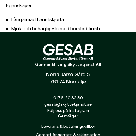
oss så hjälper vi dig att skapa ett konto.
Egenskaper
E-post:
*
(kommer bli ditt användarnamn)
Skapa konto
Långärmad flanellskjorta
Mjuk och behaglig yta med borstad finish
Verifiera e-post:
*
Tillverkad i bomulls- och polyesterblandning
Bröstficka med Blaser-detalj
Button-down-krage
Jag godkänner att mina personuppgifter behandlas enligt
GESABs
personuppgiftspolicy
.
Gunnar Elfving Skyttetjänst AB
Diskreta Blaser-logotyper på ficka och knappslå
Passar jakt, fritid och vardag
Norra Järsö Gård 5
Skicka
761 74 Norrtälje
0176-20 82 80
gesab@skyttetjanst.se
Följ oss på Instagram
Genvägar
Leverans & betalningsvillkor
Garanti, ångerrätt & reklamation