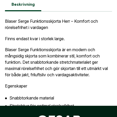
Lösenord:
*
Beskrivning
Blaser Skjorta Serge, stretch, L
Postnummer:
*
E-post adress
Blaser Serge Funktionsskjorta Herr – Komfort och
rörelsefrihet i vardagen
Glömt lösenord?
Ort:
*
Finns endast kvar i storlek large.
Jag godkänner att mina uppgifter sparas enligt
.
integritetspolicyn
Blaser Serge Funktionsskjorta är en modern och
Skapa konto och handla enklare
mångsidig skjorta som kombinerar stil, komfort och
Telefon:
*
Är du företag eller förening?
Med ett eget
funktion. Det snabbtorkande stretchmaterialet ger
Bevaka
konto hos oss får du snabbare utcheckning,
maximal rörelsefrihet och gör skjortan till ett utmärkt val
översikt över dina beställningar och sparade
för både jakt, friluftsliv och vardagsaktiviteter.
Land:
*
uppgifter.
Egenskaper
Är du en förening eller ett företag? Kontakta
Snabbtorkande material
oss så hjälper vi dig att skapa ett konto.
E-post:
*
(kommer bli ditt användarnamn)
Stretchtyg för optimal rörelsefrihet
Skapa konto
Bekväm passform