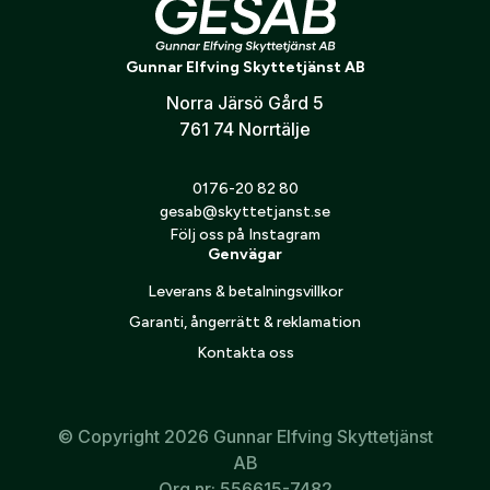
Stilren och modern design
Verifiera e-post:
*
Perfekt för jakt, friluftsliv och vardag
Gunnar Elfving Skyttetjänst AB
Lätt och följsam att bära
Norra Järsö Gård 5
Jag godkänner att mina personuppgifter behandlas enligt
761 74 Norrtälje
GESABs
personuppgiftspolicy
.
Skicka
0176-20 82 80
gesab@skyttetjanst.se
Följ oss på Instagram
Genvägar
Leverans & betalningsvillkor
Garanti, ångerrätt & reklamation
Kontakta oss
© Copyright 2026 Gunnar Elfving Skyttetjänst
AB
Org.nr: 556615-7482