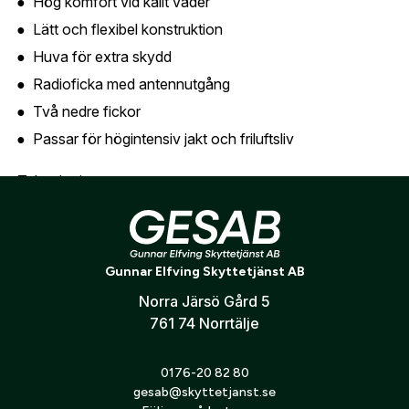
Hög komfort vid kallt väder
Lätt och flexibel konstruktion
Jag godkänner att mina personuppgifter behandlas enligt
GESABs
personuppgiftspolicy
.
Huva för extra skydd
Radioficka med antennutgång
Skicka
Två nedre fickor
Passar för högintensiv jakt och friluftsliv
Teknologier
Honeycomb Inner Structure – Invändig struktur som
förbättrar värmeisolering och fukttransport
Integrated Face Mask – Integrerad ansiktsmask för
Gunnar Elfving Skyttetjänst AB
extra skydd mot kyla och vind
Norra Järsö Gård 5
761 74 Norrtälje
Storleksguide
Se Blasers storlekstabell under specifikation
0176-20 82 80
gesab@skyttetjanst.se