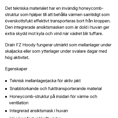
E-post adress
Det tekniska materialet har en invändig honeycomb-
Glömt lösenord?
struktur som hjälper till att behålla värmen samtidigt som
Ort:
*
överskottsfukt effektivt transporteras bort från kroppen.
Jag godkänner att mina uppgifter sparas enligt
Den integrerade ansiktsmasken som är dold i huvan ger
.
integritetspolicyn
extra skydd mot kyla och vind när vädret blir tuffare.
Skapa konto och handla enklare
Telefon:
*
Är du företag eller förening?
Med ett eget
Drain FZ Hoody fungerar utmärkt som mellanlager under
Bevaka
konto hos oss får du snabbare utcheckning,
skaljacka eller som ytterlager under svalare dagar med
översikt över dina beställningar och sparade
hög aktivitet.
Land:
*
uppgifter.
Egenskaper
Är du en förening eller ett företag? Kontakta
Teknisk mellanlagerjacka för aktiv jakt
oss så hjälper vi dig att skapa ett konto.
E-post:
*
(kommer bli ditt användarnamn)
Snabbtorkande och fukttransporterande material
Skapa konto
Honeycomb-struktur på insidan för värme och
ventilation
Verifiera e-post:
*
Integrerad ansiktsmask i huvan