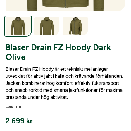
Optik
Mer
Blaser Drain FZ Hoody Dark
Olive
Blaser Drain FZ Hoody är ett tekniskt mellanlager
Mitt konto
utvecklat för aktiv jakt i kalla och krävande förhållanden.
Kontakta oss
Jackan kombinerar hög komfort, effektiv fukttransport
och snabb torktid med smarta jaktfunktioner för maximal
prestanda under hög aktivitet.
Läs mer
Skapa konto
2 699
kr
Fyll i dina företags- eller föreningsuppgifter i
formuläret så återkommer vi till dig när kontot är