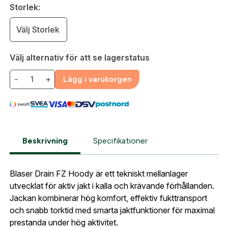
skapat. I vår FAQ hittar du svar på de vanligaste
Storlek:
frågorna gällande Mitt konto.
Välj Storlek
Företag- eller Föreningsnamn:
*
Logga in
Välj alternativ för att se lagerstatus
Logga in för att handla med dina avtalspriser, smidig
−
+
Lägg i varukorgen
fakturabetalning och tillgång till orderhistorik.
Org. nummer
När du är inloggad hanteras beställningen
automatiskt enligt dina inställningar.
Leverans & fakturaadress
Beskrivning
Specifikationer
Gatuadress:
*
E-postadress:
*
Fyll i din e-post adress nedan så kontaktar vi dig
Blaser Drain FZ Hoody är ett tekniskt mellanlager
så fort den här produkten är tillbaka i vårt
utvecklat för aktiv jakt i kalla och krävande förhållanden.
sortiment.
Lösenord:
*
Jackan kombinerar hög komfort, effektiv fukttransport
Blaser Drain FZ Hoody Dark Olive
och snabb torktid med smarta jaktfunktioner för maximal
Postnummer:
*
prestanda under hög aktivitet.