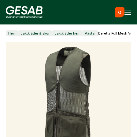
Hoppa till innehåll
0
Hem
Jaktkläder & skor
Jaktkläder herr
Västar
Beretta Full Mesh Vest
Ammunition
Utrustning
Jaktkläder & skor
Måltavlor
Vapen