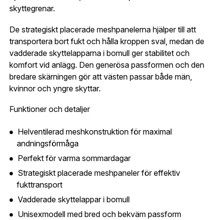
Ort:
*
skyttegrenar.
Jag godkänner att mina uppgifter sparas enligt
De strategiskt placerade meshpanelerna hjälper till att
.
integritetspolicyn
Skapa konto och handla enklare
transportera bort fukt och hålla kroppen sval, medan de
Telefon:
*
vadderade skyttelapparna i bomull ger stabilitet och
Är du företag eller förening?
Med ett eget
Bevaka
komfort vid anlägg. Den generösa passformen och den
konto hos oss får du snabbare utcheckning,
bredare skärningen gör att västen passar både män,
översikt över dina beställningar och sparade
kvinnor och yngre skyttar.
Land:
*
uppgifter.
Funktioner och detaljer
Är du en förening eller ett företag? Kontakta
oss så hjälper vi dig att skapa ett konto.
Helventilerad meshkonstruktion för maximal
E-post:
*
(kommer bli ditt användarnamn)
andningsförmåga
Skapa konto
Perfekt för varma sommardagar
Strategiskt placerade meshpaneler för effektiv
Verifiera e-post:
*
fukttransport
Vadderade skyttelappar i bomull
Unisexmodell med bred och bekväm passform
Jag godkänner att mina personuppgifter behandlas enligt