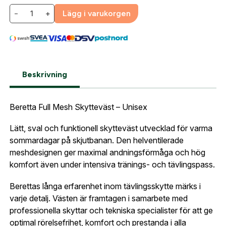
−
+
Lägg i varukorgen
Företag- eller Föreningsnamn:
*
Logga in
Logga in för att handla med dina avtalspriser, smidig
fakturabetalning och tillgång till orderhistorik.
Org. nummer
Beskrivning
När du är inloggad hanteras beställningen
automatiskt enligt dina inställningar.
Beretta Full Mesh Skytteväst – Unisex
Leverans & fakturaadress
Gatuadress:
*
Lätt, sval och funktionell skytteväst utvecklad för varma
E-postadress:
*
Fyll i din e-post adress nedan så kontaktar vi dig
sommardagar på skjutbanan. Den helventilerade
så fort den här produkten är tillbaka i vårt
meshdesignen ger maximal andningsförmåga och hög
sortiment.
komfort även under intensiva tränings- och tävlingspass.
Lösenord:
*
Beretta Full Mesh Vest Grön
Berettas långa erfarenhet inom tävlingsskytte märks i
Postnummer:
*
varje detalj. Västen är framtagen i samarbete med
E-post adress
professionella skyttar och tekniska specialister för att ge
Glömt lösenord?
optimal rörelsefrihet, komfort och prestanda i alla