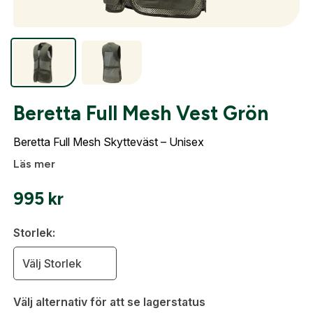
Optik
Mer
Beretta Full Mesh Vest Grön
Beretta Full Mesh Skytteväst – Unisex
Läs mer
Mitt konto
Kontakta oss
995
kr
Skapa konto
Storlek:
Fyll i dina företags- eller föreningsuppgifter i
Välj Storlek
formuläret så återkommer vi till dig när kontot är
skapat. I vår FAQ hittar du svar på de vanligaste
Välj alternativ för att se lagerstatus
frågorna gällande Mitt konto.