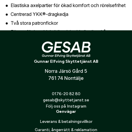
GESABs
personuppgiftspolicy
.
Elastiska axelpartier för ökad komfort och rörelsefrihet
Centrerad YKK®-dragkedja
Skicka
Två stora patronfickor
Fästen för handduk, hörselskydd eller öronkåpor
Invändig dragsko för individuell passform
Innerfickor för Beretta Recoil Reducer™ (ingår ej)
Beretta-logotyp på vänster patronficka
Gunnar Elfving Skyttetjänst AB
Norra Järsö Gård 5
En teknisk och bekväm skytteväst för både träning och
761 74 Norrtälje
tävling – utvecklad för skyttar som vill prestera på topp
även under varma förhållanden.
0176-20 82 80
gesab@skyttetjanst.se
Följ oss på Instagram
Genvägar
Leverans & betalningsvillkor
Garanti, ångerrätt & reklamation