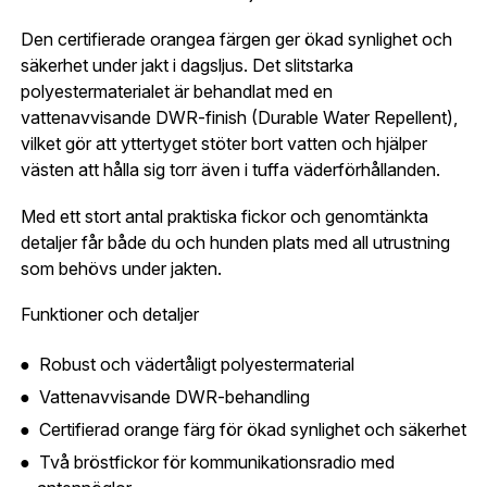
Gatuadress:
*
E-postadress:
*
Den certifierade orangea färgen ger ökad synlighet och
Fyll i din e-post adress nedan så kontaktar vi dig
säkerhet under jakt i dagsljus. Det slitstarka
så fort den här produkten är tillbaka i vårt
polyestermaterialet är behandlat med en
sortiment.
Lösenord:
*
vattenavvisande DWR-finish (Durable Water Repellent),
Blaser Striker Dog handler Vest
vilket gör att yttertyget stöter bort vatten och hjälper
Postnummer:
*
västen att hålla sig torr även i tuffa väderförhållanden.
E-post adress
Med ett stort antal praktiska fickor och genomtänkta
Glömt lösenord?
detaljer får både du och hunden plats med all utrustning
Ort:
*
som behövs under jakten.
Jag godkänner att mina uppgifter sparas enligt
.
integritetspolicyn
Funktioner och detaljer
Skapa konto och handla enklare
Telefon:
*
Är du företag eller förening?
Med ett eget
Bevaka
Robust och vädertåligt polyestermaterial
konto hos oss får du snabbare utcheckning,
Vattenavvisande DWR-behandling
översikt över dina beställningar och sparade
Certifierad orange färg för ökad synlighet och säkerhet
Land:
*
uppgifter.
Två bröstfickor för kommunikationsradio med