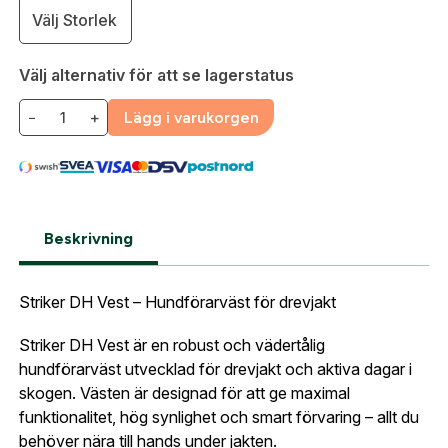
Välj Storlek
Välj alternativ för att se lagerstatus
Skapa konto
−
+
Lägg i varukorgen
Fyll i dina företags- eller föreningsuppgifter i
formuläret så återkommer vi till dig när kontot är
skapat. I vår FAQ hittar du svar på de vanligaste
frågorna gällande Mitt konto.
Beskrivning
Företag- eller Föreningsnamn:
*
Logga in
Striker DH Vest – Hundförarväst för drevjakt
Logga in för att handla med dina avtalspriser, smidig
fakturabetalning och tillgång till orderhistorik.
Org. nummer
Striker DH Vest är en robust och vädertålig
hundförarväst utvecklad för drevjakt och aktiva dagar i
När du är inloggad hanteras beställningen
skogen. Västen är designad för att ge maximal
automatiskt enligt dina inställningar.
funktionalitet, hög synlighet och smart förvaring – allt du
Leverans & fakturaadress
behöver nära till hands under jakten.