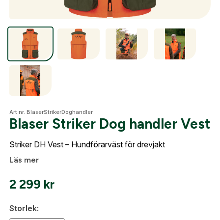
Optik
Mer
Art nr. BlaserStrikerDoghandler
Mitt konto
Blaser Striker Dog handler Vest
Kontakta oss
Striker DH Vest – Hundförarväst för drevjakt
Läs mer
2 299
kr
Storlek: