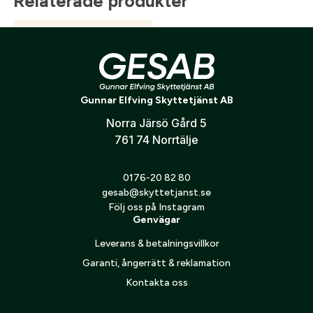
Relaterade produkter
Gunnar Elfving Skyttetjänst AB
Norra Järsö Gård 5
761 74 Norrtälje
Läderbälte Dubbeldorn
50mm med dangler
0176-20 82 80
495
kr
gesab@skyttetjanst.se
Följ oss på Instagram
Genvägar
Leverans & betalningsvillkor
Garanti, ångerrätt & reklamation
Kontakta oss