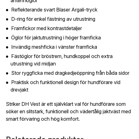
antennöglor
Är du en förening eller ett företag? Kontakta
oss så hjälper vi dig att skapa ett konto.
Reflekterande svart Blaser Argali-tryck
E-post:
*
(kommer bli ditt användarnamn)
D-ring för enkel fästning av utrustning
Skapa konto
Framfickor med kontrastdetaljer
Verifiera e-post:
*
Öglor för jaktutrustning i höger framficka
Invändig meshficka i vänster framficka
Fästöglor för bröstrem, hundkoppel och extra
utrustning vid midjan
Jag godkänner att mina personuppgifter behandlas enligt
GESABs
personuppgiftspolicy
.
Stor ryggficka med dragkedjeöppning från båda sidor
Skicka
Praktisk och funktionell design för hundförare vid
drevjakt
Striker DH Vest är ett självklart val för hundförare som
söker en slitstark, funktionell och vädertålig jaktväst med
smart förvaring och hög komfort.