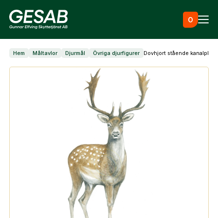
Hoppa till innehåll
0
Hem
Måltavlor
Djurmål
Övriga djurfigurer
Dovhjort stående kanalplast
Ammunition
Utrustning
Jaktkläder & skor
Måltavlor
Vapen