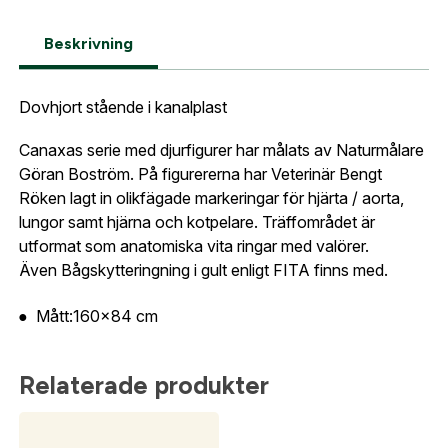
Fyll i din e-post adress nedan så kontaktar vi dig
plats dagtid. Om du inte har möjlighet att använda
så fort den här produkten är tillbaka i vårt
något företag som mottagare så är det viktigt att du
Beskrivning
sortiment.
är på plats och tar emot sändningen. Vid
Lösenord:
*
bomkörning tillkommer
extra
Dovhjort stående kanalplast
Dovhjort stående i kanalplast
Postnummer:
*
kostnader från transportbolaget på minst 799:- som
E-post adress
debiteras av kund.
Canaxas serie med djurfigurer har målats av Naturmålare
Glömt lösenord?
Göran Boström. På figurererna har Veterinär Bengt
Ort:
*
Röken lagt in olikfägade markeringar för hjärta / aorta,
lungor samt hjärna och kotpelare. Träffområdet är
Jag godkänner att mina uppgifter sparas enligt
utformat som anatomiska vita ringar med valörer.
.
integritetspolicyn
Skapa konto och handla enklare
Även Bågskytteringning i gult enligt FITA finns med.
Telefon:
*
Är du företag eller förening?
Med ett eget
Bevaka
Mått:160x84 cm
konto hos oss får du snabbare utcheckning,
översikt över dina beställningar och sparade
Land:
*
uppgifter.
Relaterade produkter
Är du en förening eller ett företag? Kontakta
oss så hjälper vi dig att skapa ett konto.