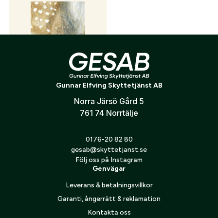
E-post:
*
(kommer bli ditt användarnamn)
Skapa konto
Verifiera e-post:
*
Träffområde Dovhjort
Jag godkänner att mina personuppgifter behandlas enligt
Gunnar Elfving Skyttetjänst AB
stående papp
GESABs
personuppgiftspolicy
.
15
kr
Norra Järsö Gård 5
Skicka
761 74 Norrtälje
0176-20 82 80
gesab@skyttetjanst.se
Följ oss på Instagram
Genvägar
Leverans & betalningsvillkor
Garanti, ångerrätt & reklamation
Kontakta oss