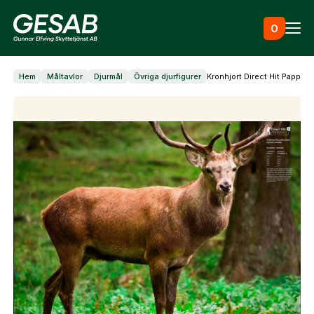
Hoppa till innehåll
0
Hem
Måltavlor
Djurmål
Övriga djurfigurer
Kronhjort Direct Hit Papper
Ammunition
Utrustning
Jaktkläder & skor
Måltavlor
Vapen