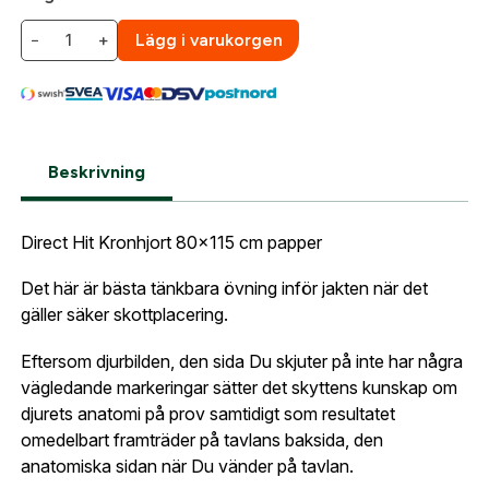
automatiskt enligt dina inställningar.
Leverans & fakturaadress
−
+
Lägg i varukorgen
Gatuadress:
*
E-postadress:
*
Fyll i din e-post adress nedan så kontaktar vi dig
så fort den här produkten är tillbaka i vårt
sortiment.
Lösenord:
*
Beskrivning
Kronhjort Direct Hit Papper
Postnummer:
*
E-post adress
Direct Hit Kronhjort 80x115 cm papper
Glömt lösenord?
Det här är bästa tänkbara övning inför jakten när det
Ort:
*
gäller säker skottplacering.
Jag godkänner att mina uppgifter sparas enligt
.
integritetspolicyn
Eftersom djurbilden, den sida Du skjuter på inte har några
Skapa konto och handla enklare
vägledande markeringar sätter det skyttens kunskap om
Telefon:
*
Är du företag eller förening?
Med ett eget
Bevaka
djurets anatomi på prov samtidigt som resultatet
konto hos oss får du snabbare utcheckning,
omedelbart framträder på tavlans baksida, den
översikt över dina beställningar och sparade
anatomiska sidan när Du vänder på tavlan.
Land:
*
uppgifter.