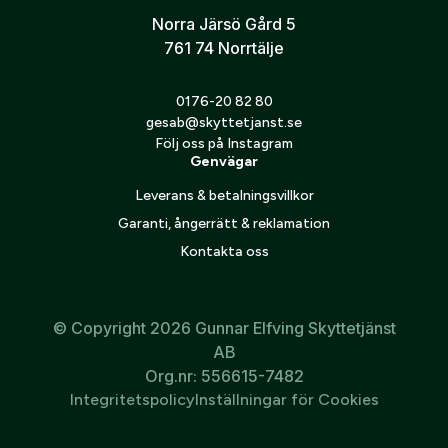
Norra Järsö Gård 5
761 74 Norrtälje
Jag godkänner att mina personuppgifter behandlas enligt
GESABs
personuppgiftspolicy
.
0176-20 82 80
gesab@skyttetjanst.se
Skicka
Följ oss på Instagram
Genvägar
Leverans & betalningsvillkor
Garanti, ångerrätt & reklamation
Kontakta oss
© Copyright 2026 Gunnar Elfving Skyttetjänst
AB
Org.nr: 556615-7482
Integritetspolicy
Inställningar för Cookies