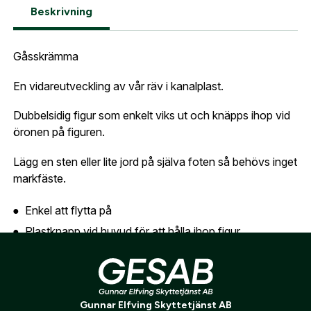
dubbelsidig
Postnummer:
*
Beskrivning
E-post adress
Glömt lösenord?
Gåsskrämma
Ort:
*
En vidareutveckling av vår räv i kanalplast.
Jag godkänner att mina uppgifter sparas enligt
.
Skapa konto och handla enklare
integritetspolicyn
Dubbelsidig figur som enkelt viks ut och knäpps ihop vid
Telefon:
*
öronen på figuren.
Är du företag eller förening?
Med ett eget
Bevaka
konto hos oss får du snabbare utcheckning,
Lägg en sten eller lite jord på själva foten så behövs inget
översikt över dina beställningar och sparade
markfäste.
Land:
*
uppgifter.
Enkel att flytta på
Är du en förening eller ett företag? Kontakta
Plastknapp vid huvud för att hålla ihop figur
oss så hjälper vi dig att skapa ett konto.
E-post:
*
(kommer bli ditt användarnamn)
Dubbelsidigt tryck
Skapa konto
Integrerad fot i kanalplast där sten eller annan vikt kan
läggas
Verifiera e-post:
*
Gunnar Elfving Skyttetjänst AB
Mått: 80x45 cm