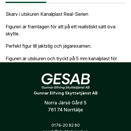
Ort:
*
Skarv i utskuren Kanalplast Real-Serien
Jag godkänner att mina uppgifter sparas enligt
.
integritetspolicyn
Figuren är framtagen för att på ett realistiskt sätt öva
Skapa konto och handla enklare
Telefon:
*
skytte.
Är du företag eller förening?
Med ett eget
Bevaka
konto hos oss får du snabbare utcheckning,
Perfekt figur till jaktstig och jägarexamen.
översikt över dina beställningar och sparade
Land:
*
uppgifter.
Figuren är utskuren och tryckt på 5 mm kanalplast för
ökad hållbarhet. (Tavlan klarar ungefär 1000 skott)
Är du en förening eller ett företag? Kontakta
Yttertemperatur +15 grader.
oss så hjälper vi dig att skapa ett konto.
E-post:
*
(kommer bli ditt användarnamn)
Tavlan är framtagen i samarbete med veterinär Bengt
Röken, Kolmården.
Skapa konto
Gunnar Elfving Skyttetjänst AB
Norra Järsö Gård 5
Verifiera e-post:
*
761 74 Norrtälje
0176-20 82 80